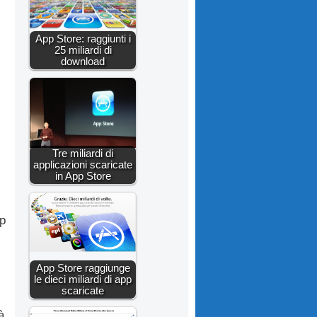
App Store: raggiunti i
25 miliardi di
download
Tre miliardi di
applicazioni scaricate
in App Store
pp
App Store raggiunge
le dieci miliardi di app
scaricate
à