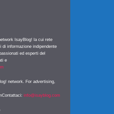
network IsayBlog! la cui rete
ci di informazione indipendente
passionati ed esperti del
ti e
om
log! network. For advertising,
mContattaci
:
info@isayblog.com
)