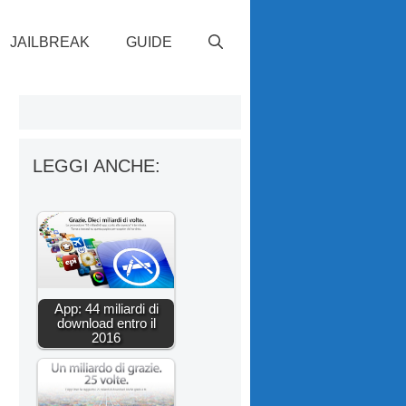
JAILBREAK
GUIDE
LEGGI ANCHE:
App: 44 miliardi di
download entro il
2016