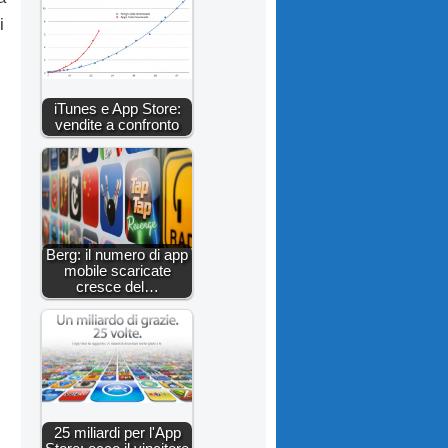
i
iTunes e App Store:
vendite a confronto
Berg: il numero di app
mobile scaricate
cresce del…
25 miliardi per l'App