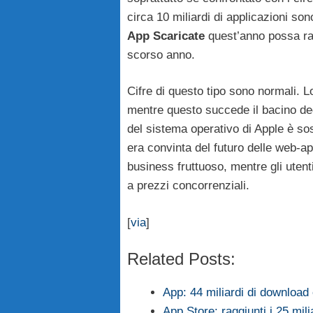
circa 10 miliardi di applicazioni son
App
Scaricate
quest’anno possa ragg
scorso anno.
Cifre di questo tipo sono normali. Lo
mentre questo succede il bacino degl
del sistema operativo di Apple è so
era convinta del futuro delle web-app
business fruttuoso, mentre gli utent
a prezzi concorrenziali.
[
via
]
Related Posts:
App: 44 miliardi di download 
App Store: raggiunti i 25 mil