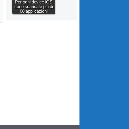
Per ogni device iOS
sono scaricate più di
60 applicazioni