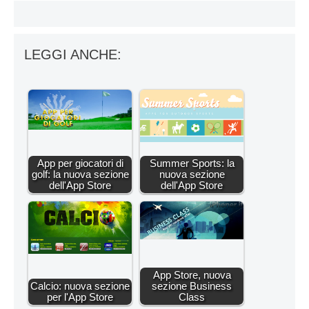
LEGGI ANCHE:
App per giocatori di
Summer Sports: la
golf: la nuova sezione
nuova sezione
dell'App Store
dell'App Store
App Store, nuova
Calcio: nuova sezione
sezione Business
per l'App Store
Class