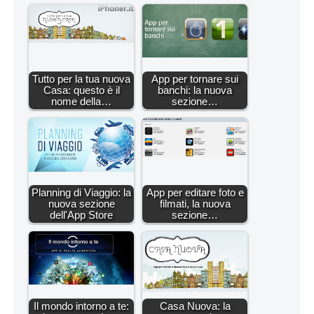
Tutto per la tua nuova
App per tornare sui
Casa: questo è il
banchi: la nuova
nome della…
sezione…
Planning di Viaggio: la
App per editare foto e
nuova sezione
filmati, la nuova
dell'App Store
sezione…
Il mondo intorno a te:
Casa Nuova: la