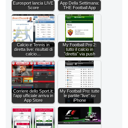
Eurosport lancia LIVE
App Della Settimana:
Score
THE Football App
Calcio e Tennis in
My Football Pro 2:
diretta live: risultati di
tutto il calcio in
calcio…
"diretta" via push
Corriere dello Sport.it:
My Football Pro: tutte
l'app ufficiale arriva in
le partite "live" su
App Store
iPhone