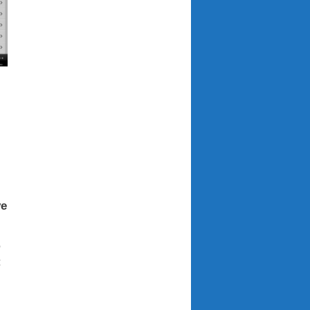
ve
,
: