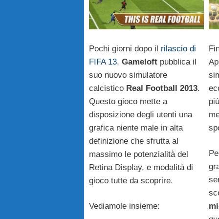
Pochi giorni dopo il
rilascio di
Fi
FIFA 13
,
Gameloft
pubblica il
Ap
suo nuovo simulatore
si
calcistico
Real Football 2013
.
ec
Questo gioco mette a
pi
disposizione degli utenti una
me
grafica niente male in alta
spo
definizione che sfrutta al
Pe
massimo le potenzialità del
gr
Retina Display, e modalità di
se
gioco tutte da scoprire.
sc
Vediamole insieme:
mi