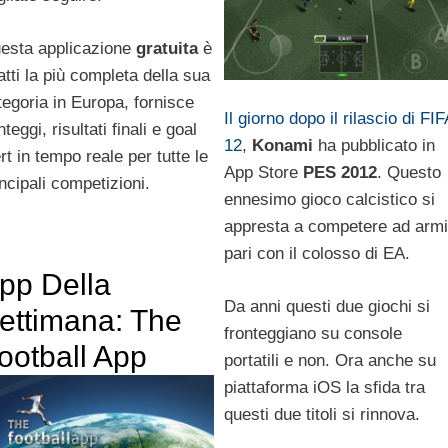
esta applicazione
gratuita
è
atti la più completa della sua
tegoria in Europa, fornisce
Il giorno dopo il rilascio di FIF
teggi, risultati finali e goal
12
,
Konami
ha pubblicato in
rt in tempo reale per tutte le
App Store
PES 2012
. Questo
incipali competizioni.
ennesimo gioco calcistico si
appresta a competere ad armi
pari con il colosso di EA.
pp Della
Da anni questi due giochi si
ettimana: The
fronteggiano su console
ootball App
portatili e non. Ora anche su
piattaforma iOS la sfida tra
questi due titoli si rinnova.