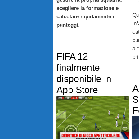
scegliere la formazione e
Qu
calcolare rapidamente i
inf
punteggi
.
ca
pun
ale
FIFA 12
pr
finalmente
disponibile in
A
App Store
S
F