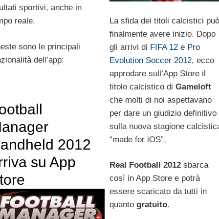
ultati sportivi, anche in
La sfida dei titoli calcistici pu
mpo reale.
finalmente avere inizio. Dopo
este sono le principali
gli arrivi di
FIFA 12
e
Pro
zionalità dell’app:
Evolution Soccer 2012
, ecco
approdare sull’App Store il
titolo calcistico di
Gameloft
che molti di noi aspettavano
ootball
per dare un giudizio definitivo
anager
sulla nuova stagione calcistic
“made for iOS”.
andheld 2012
rriva su App
Real Football 2012
sbarca
tore
così in App Store e potrà
essere scaricato da tutti in
quanto
gratuito
.