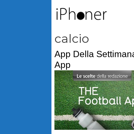
Vai
al
contenuto
calcio
App Della Settiman
App