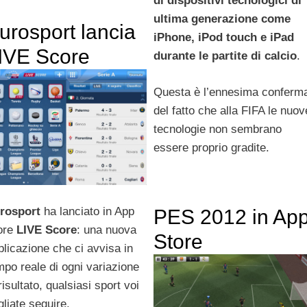
di dispositivi tecnologici di
ultima generazione come
urosport lancia
iPhone, iPod touch e iPad
IVE Score
durante le partite di calcio
.
Questa è l’ennesima conferm
del fatto che alla FIFA le nuov
tecnologie non sembrano
essere proprio gradite.
rosport
ha lanciato in App
PES 2012 in Ap
ore
LIVE Score
: una nuova
Store
plicazione che ci avvisa in
mpo reale di ogni variazione
risultato, qualsiasi sport voi
gliate seguire.