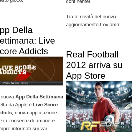
esto gioco:
continente!
Tra le novità del nuovo
aggiornamento troviamo:
pp Della
ettimana: Live
core Addicts
Real Football
2012 arriva su
App Store
 nuova
App Della Settimana
elta da Apple è
Live Score
dicts
, nuova applicazione
e ci consente di rimanere
mpre informati sui vari