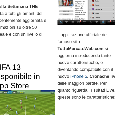
lla Settimana
THE
a a tutti gli amanti del
ecentemente aggiornata e
rmazioni su oltre 50
ale e con un livello di
L’applicazione ufficiale del
famoso sito
TuttoMercatoWeb.com
si
aggiorna introducendo tante
nuove caratteristiche, e
IFA 13
diventando compatibile con il
isponibile in
nuovo
iPhone 5
.
Cronache
li
delle maggiori partite. Per
pp Store
quanto riguarda i risultati Live
queste sono le caratteristiche