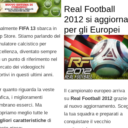
Real Football
2012 si aggiorn
per gli Europei
nalmente
FIFA 13
sbarca in
p Store. Stiamo parlando del
mulatore calcistico per
cellenza, diventato sempre
ù un punto di riferimento nel
rcato dei videogiochi
rtivi in questi ultimi anni.
r quanto riguarda la veste
Il campionato europeo arriva
afica, i miglioramenti
su
Real Football 2012
grazie
mbrano esserci. Ma
al nuovo aggiornamento. Sceg
opriamo meglio tutte le
la tua squadra e preparati a
gliori
caratteristiche
di
conquistare il vecchio