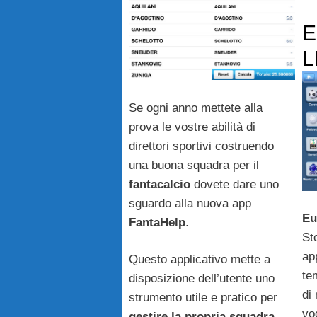
E
L
Se ogni anno mettete alla
prova le vostre abilità di
direttori sportivi costruendo
una buona squadra per il
fantacalcio
dovete dare uno
sguardo alla nuova app
Eu
FantaHelp
.
St
ap
Questo applicativo mette a
te
disposizione dell’utente uno
di 
strumento utile e pratico per
vo
gestire la propria squadra,