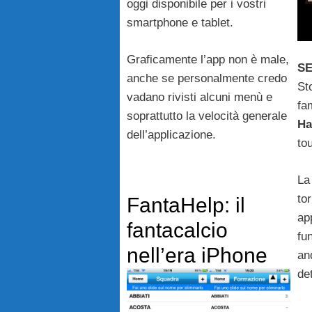
oggi disponibile per i vostri
smartphone e tablet.
Graficamente l’app non è male,
S
anche se personalmente credo
St
vadano rivisti alcuni menù e
fa
soprattutto la velocità generale
Ha
dell’applicazione.
to
La
tor
FantaHelp: il
ap
fantacalcio
fu
nell’era iPhone
an
det