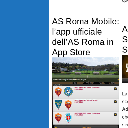
qu
AS Roma Mobile:
A
l’app ufficiale
S
dell’AS Roma in
S
App Store
La
sc
Ad
ch
se