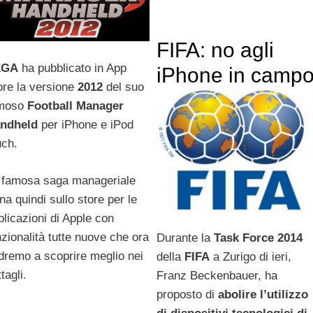
FIFA: no agli
EGA
ha pubblicato in App
iPhone in camp
ore la versione
2012
del suo
moso
Football Manager
ndheld
per iPhone e iPod
uch.
 famosa saga manageriale
na quindi sullo store per le
plicazioni di Apple con
nzionalità tutte nuove che ora
Durante la
Task Force 2014
dremo a scoprire meglio nei
della
FIFA
a Zurigo di ieri,
tagli.
Franz Beckenbauer, ha
proposto di
abolire l’utilizzo