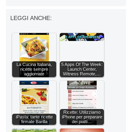
LEGGI ANCHE:
La Cucina Italiana,
5 Apps Of The Week:
ricette sempre
Launch Center,
aggiornate
Witness Remote,…
Ricette: Utilizziamo
iPasta: tante ricette
iPhone per preparare
firmate Barilla
dei piatti…