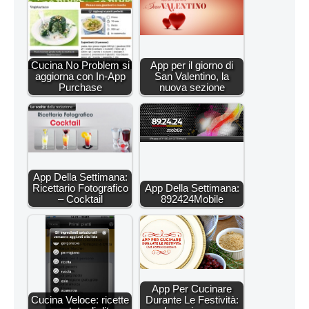
Cucina No Problem si
App per il giorno di
aggiorna con In-App
San Valentino, la
Purchase
nuova sezione
App Della Settimana:
Ricettario Fotografico
App Della Settimana:
– Cocktail
892424Mobile
App Per Cucinare
Cucina Veloce: ricette
Durante Le Festività: