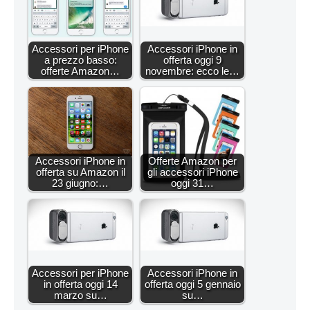
Accessori per iPhone
Accessori iPhone in
a prezzo basso:
offerta oggi 9
offerte Amazon…
novembre: ecco le…
Accessori iPhone in
Offerte Amazon per
offerta su Amazon il
gli accessori iPhone
23 giugno:…
oggi 31…
Accessori per iPhone
Accessori iPhone in
in offerta oggi 14
offerta oggi 5 gennaio
marzo su…
su…