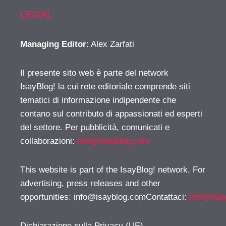
LEGAL
Managing Editor
: Alex Zarfati
Il presente sito web è parte del network
IsayBlog! la cui rete editoriale comprende siti
tematici di informazione indipendente che
contano sul contributo di appassionati ed esperti
del settore. Per pubblicità, comunicati e
collaborazioni:
info@isayblog.com
This website is part of the IsayBlog! network. For
advertising, press releases and other
opportunities:
info@isayblog.comContattaci
:
info@isa
Dichiarazione sulla Privacy (UE)