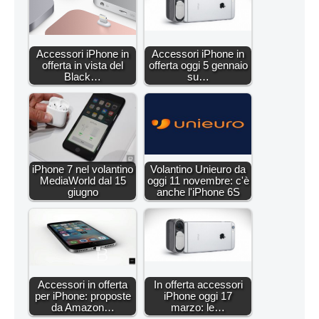
Accessori iPhone in
Accessori iPhone in
offerta in vista del
offerta oggi 5 gennaio
Black…
su…
iPhone 7 nel volantino
Volantino Unieuro da
MediaWorld dal 15
oggi 11 novembre: c'è
giugno
anche l'iPhone 6S
Accessori in offerta
In offerta accessori
per iPhone: proposte
iPhone oggi 17
da Amazon…
marzo: le…