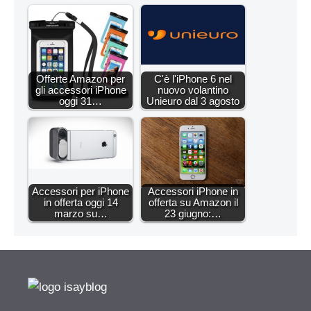
Offerte Amazon per
C'è l'iPhone 6 nel
gli accessori iPhone
nuovo volantino
oggi 31…
Unieuro dal 3 agosto
Accessori per iPhone
Accessori iPhone in
in offerta oggi 14
offerta su Amazon il
marzo su…
23 giugno:…