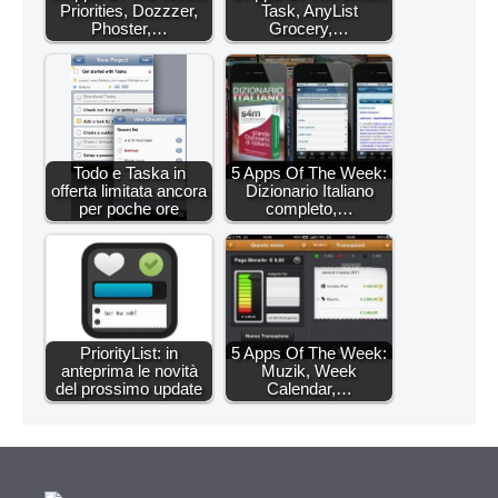
Priorities, Dozzzer,
Task, AnyList
Phoster,…
Grocery,…
Todo e Taska in
5 Apps Of The Week:
offerta limitata ancora
Dizionario Italiano
per poche ore
completo,…
PriorityList: in
5 Apps Of The Week:
anteprima le novità
Muzik, Week
del prossimo update
Calendar,…