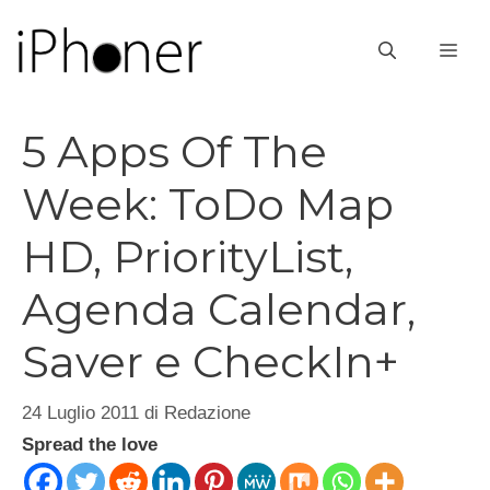
Vai
al
ME
contenuto
5 Apps Of The
Week: ToDo Map
HD, PriorityList,
Agenda Calendar,
Saver e CheckIn+
24 Luglio 2011
di
Redazione
Spread the love