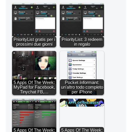
PriorityList gratis per i
PriorityList: 3 redeem
prossimi due giorni
in regalo
5 Apps Of The Week:
Pocket Informant:
MyPad for Facebook,
un'altro todo completo
Tinychat FB,…
per iPhone
5 Apps Of The Week:
5 Apps Of The Week: