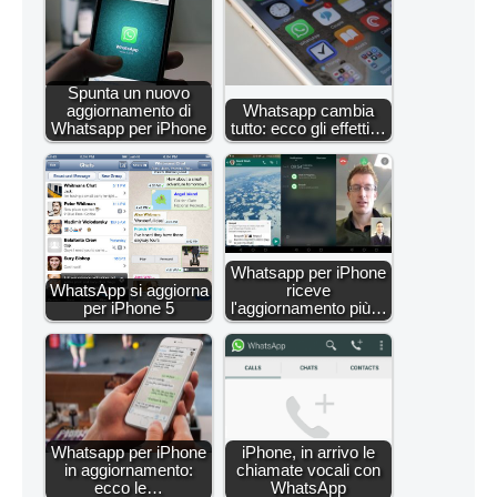
Spunta un nuovo
aggiornamento di
Whatsapp cambia
Whatsapp per iPhone
tutto: ecco gli effetti…
Whatsapp per iPhone
WhatsApp si aggiorna
riceve
per iPhone 5
l'aggiornamento più…
Whatsapp per iPhone
iPhone, in arrivo le
in aggiornamento:
chiamate vocali con
ecco le…
WhatsApp