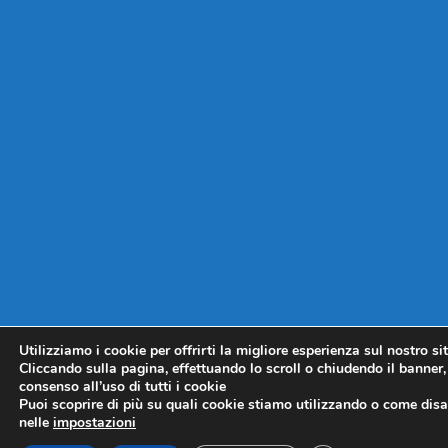
Utilizziamo i cookie per offrirti la migliore esperienza sul nostro si
Cliccando sulla pagina, effettuando lo scroll o chiudendo il banner, 
consenso all’uso di tutti i cookie
Puoi scoprire di più su quali cookie stiamo utilizzando o come disat
nelle
impostazioni