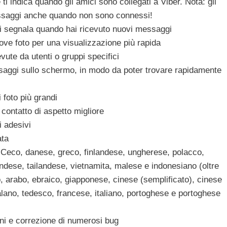
e ti indica quando gli amici sono collegati a Viber. Nota: gli
ssaggi anche quando non sono connessi!
p ti segnala quando hai ricevuto nuovi messaggi
ve foto per una visualizzazione più rapida
evute da utenti o gruppi specifici
saggi sullo schermo, in modo da poter trovare rapidamente
 foto più grandi
contatto di aspetto migliore
i adesivi
ata
: Ceco, danese, greco, finlandese, ungherese, polacco,
ndese, tailandese, vietnamita, malese e indonesiano (oltre
o, arabo, ebraico, giapponese, cinese (semplificato), cinese
alano, tedesco, francese, italiano, portoghese e portoghese
oni e correzione di numerosi bug