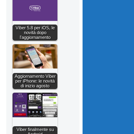
Viber 5.8 per iOS, le
novità dopo
l'aggiornamento
Aggiornamento Viber
per iPhone: le novità
di inizio agosto
Viber finalmente su