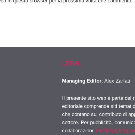
 web in questo browser per la prossima volta che commento.
LEGAL
Managing Editor
: Alex Zarfati
Il presente sito web è parte del 
editoriale comprende siti temati
che contano sul contributo di ap
settore. Per pubblicità, comunica
collaborazioni:
info@isayblog.c