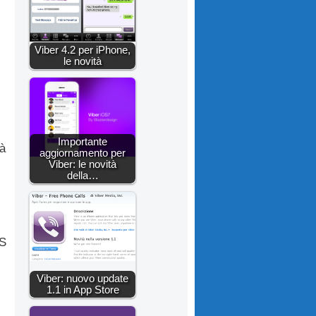
Viber 4.2 per iPhone,
le novità
Importante
tà
aggiornamento per
Viber: le novità
della…
OS
Viber: nuovo update
1.1 in App Store