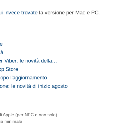
i invece trovate
la versione per Mac e PC.
re
tà
 Viber: le novità della…
pp Store
 dopo l'aggiornamento
ne: le novità di inizio agosto
i Apple (per NFC e non solo)
ia minimale