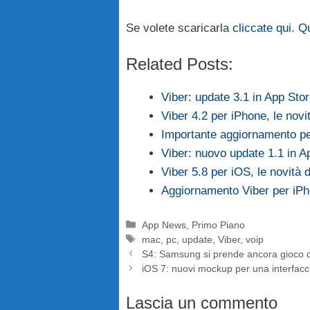
Se volete scaricarla
cliccate qui
.
Qu
Related Posts:
Viber: update 3.1 in App Sto
Viber 4.2 per iPhone, le novi
Importante aggiornamento per
Viber: nuovo update 1.1 in A
Viber 5.8 per iOS, le novità
Aggiornamento Viber per iPho
Categorie
App News
,
Primo Piano
Tag
mac
,
pc
,
update
,
Viber
,
voip
S4: Samsung si prende ancora gioco d
iOS 7: nuovi mockup per una interfacc
Lascia un commento