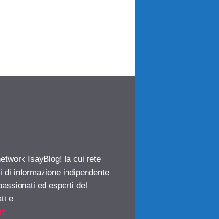
network IsayBlog! la cui rete
ci di informazione indipendente
passionati ed esperti del
ti e
om