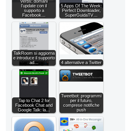
Verbs: domani
l'update con il
5 Apps Of The Week:
supporto a
Perfect Downloader,
Facebook…
SuperGuidaTV…
TalkRoom si aggiorna
e introduce il supporto
ad…
4 alternative a Twitter
Tweetbot: programmi
Tap to Chat 2 for
per il futuro,
Facebook Chat and
comprese notifiche
Google Talk: la…
push