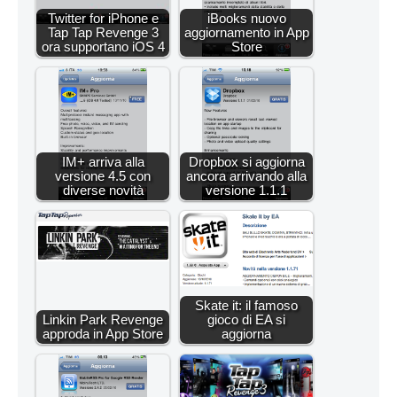
Twitter for iPhone e
iBooks nuovo
Tap Tap Revenge 3
aggiornamento in App
ora supportano iOS 4
Store
IM+ arriva alla
Dropbox si aggiorna
versione 4.5 con
ancora arrivando alla
diverse novità
versione 1.1.1
Skate it: il famoso
Linkin Park Revenge
gioco di EA si
approda in App Store
aggiorna