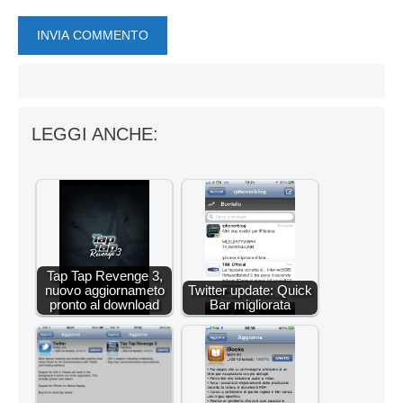
LEGGI ANCHE:
Tap Tap Revenge 3,
nuovo aggiornameto
Twitter update: Quick
pronto al download
Bar migliorata