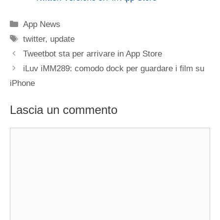
Categorie
App News
Tag
twitter
,
update
Tweetbot sta per arrivare in App Store
iLuv iMM289: comodo dock per guardare i film su
iPhone
Lascia un commento
Commento