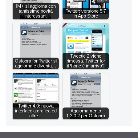
IM+ si aggiorna con
tantissime novità
Twitter: versione 5.7
interessanti
in App Store
Tweetie 2 viene
Osfoora for Twitter si
rimossa. Twitter for
aggiorna e diventa…
iPhone è in arrivo?
Twitter 4.0: nuova
interfaccia grafica ed
Aggiornamento
altre…
1.3.0.2 per Osfoora