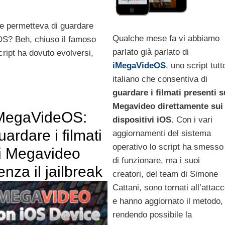
e permetteva di guardare
Qualche mese fa vi abbiamo
 iOS? Beh, chiuso il famoso
parlato già parlato di
cript ha dovuto evolversi,
iMegaVideOS
, uno script tutt
italiano che consentiva di
guardare i filmati presenti s
Megavideo direttamente sui
MegaVideOS:
dispositivi iOS
. Con i vari
uardare i filmati
aggiornamenti del sistema
operativo lo script ha smesso
i Megavideo
di funzionare, ma i suoi
enza il jailbreak
creatori, del team di Simone
Cattani, sono tornati all’attac
e hanno aggiornato il metodo,
rendendo possibile la