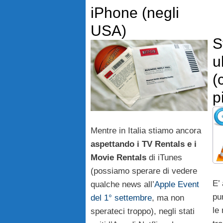
iPhone (negli
USA)
S
u
(
p
Mentre in Italia stiamo ancora
aspettando i TV Rentals e i
Movie Rentals
di iTunes
(possiamo sperare di vedere
E’ 
qualche news all’
Apple Event
pu
del 1° settembre
, ma non
le
sperateci troppo), negli stati