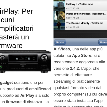
irPlay: Per
lcuni
mplificatori
asterà un
irmware
AirVideo
, una delle app più
celebri su
App
Store
, si è
recentemente aggiornata alla
versione
2.4.2
. L’app, che
permette di effettuare
streaming di praticamente
gadget
sostiene che per
qualsiasi formato video dal
uni produttori di amplificatori
proprio computer (su cui deve
 supporto ad
AirPlay
sia solo
essere stata installata l’app
 un firmware di distanza. La