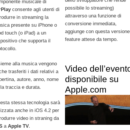
dello sviluppatore che rende
mponente musicale di
possibile lo streaming)
rPlay
consente agli utenti di
attraverso una funzione di
produrre in streaming la
conversione immediata,
sica presente su iPhone o
aggiunge con questa versione
od touch (o iPad) a un
feature attese da tempo.
spositivo che supporta il
otocollo.
sieme alla musica vengono
Video dell’event
he trasferiti i dati relativi a
disponibile su
pertina, autore, anno, nome
lla traccia e durata.
Apple.com
esta stessa tecnologia sarà
ilizzata anche in iOS 4.2 per
produrre video in straning da
S
a
Apple
TV
.