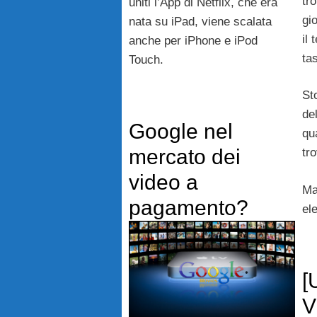
tr
uniti l’App di Netflix, che era
gio
nata su iPad, viene scalata
il 
anche per iPhone e iPod
tas
Touch.
St
de
Google nel
qu
mercato dei
tr
video a
Ma
pagamento?
el
[
V