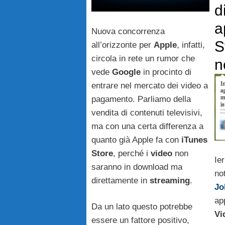
d
a
Nuova concorrenza
S
all’orizzonte per
Apple
, infatti,
circola in rete un rumor che
n
vede
Google
in procinto di
entrare nel mercato dei video a
pagamento. Parliamo della
vendita di contenuti televisivi,
ma con una certa differenza a
quanto già Apple fa con
iTunes
Store
, perché i
video
non
Ie
saranno in download ma
no
direttamente in
streaming
.
Jo
ap
Da un lato questo potrebbe
Vi
essere un fattore positivo,