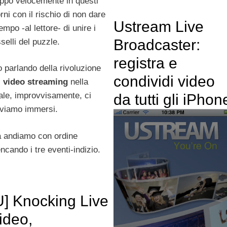
oppo velocemente in questi
rni con il rischio di non dare
Ustream Live
tempo -al lettore- di unire i
Broadcaster:
selli del puzzle.
registra e
o parlando della rivoluzione
condividi video
l
video streaming
nella
ale, improvvisamente, ci
da tutti gli iPhon
oviamo immersi.
 andiamo con ordine
encando i tre eventi-indizio.
U] Knocking Live
ideo,