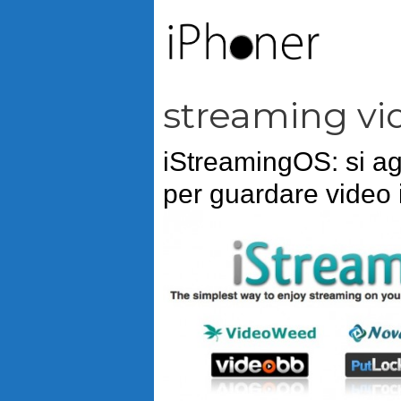
Vai
al
contenuto
streaming vi
iStreamingOS: si agg
per guardare video 