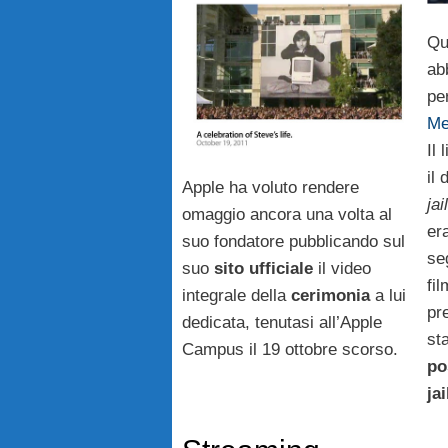
Qu
ab
pe
Me
Il
il
Apple ha voluto rendere
ja
omaggio ancora una volta al
er
suo fondatore pubblicando sul
se
suo
sito ufficiale
il video
fi
integrale della
cerimonia
a lui
pr
dedicata, tenutasi all’Apple
st
Campus il 19 ottobre scorso.
po
ja