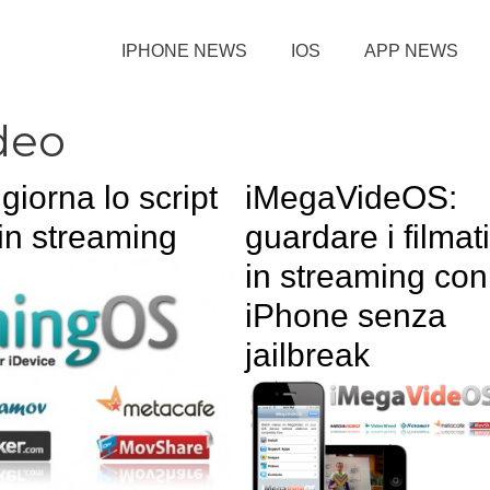
IPHONE NEWS
IOS
APP NEWS
deo
iorna lo script
iMegaVideOS:
in streaming
guardare i filmati
in streaming con
iPhone senza
jailbreak