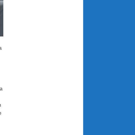
a
a
n
e