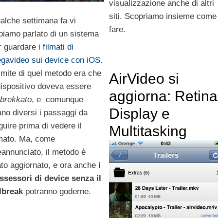
visualizzazione anche di altri
siti. Scopriamo insieme come
alche settimana fa vi
fare.
biamo parlato di un sistema
r guardare i
filmati di
gavideo sui device con iOS
.
 limite di quel metodo era che
AirVideo si
 dispositivo doveva essere
aggiorna: Retina
ilbrekkato
, e comunque
Display e
ano diversi i passaggi da
guire prima di vedere il
Multitasking
lmato. Ma, come
eannunciato, il metodo è
ato aggiornato, e ora anche
i
ssessori di device senza il
ilbreak
potranno goderne.