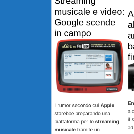
Streaming
musicale e video:
A
Google scende
a
in campo
a
b
f
En
I rumor secondo cui
Apple
alc
starebbe preparando una
il
piattaforma per lo
streaming
ad
musicale
tramite un