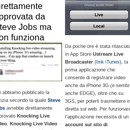
irettamente
pprovata da
teve Jobs ma
on funziona
Da poche ore è stata rilasciat
in App Store
Ustream Live
Broadcaster
(
link iTunes
), la
prima applicazione che
consente di registrare video
anche da iPhone 3G (e sembr
ri abbiamo pubblicato la
anche EDGE), oltre che su
tizia secondo la quale
Steve
3GS, per poterli trasmettere i
bs
avrebbe direttamente
diretta sul web. Per funzionar
provato
Knocking Live
l’applicazione necessita di un
deo
.
Knocking Live Video
account sul sito di