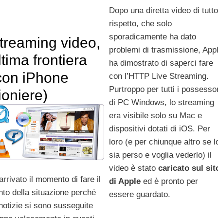
Dopo una diretta video di tutto
rispetto, che solo
sporadicamente ha dato
treaming video,
problemi di trasmissione, App
ltima frontiera
ha dimostrato di saperci fare
con iPhone
con l’HTTP Live Streaming.
Purtroppo per tutti i possessor
ioniere)
di PC Windows, lo streaming
era visibile solo su Mac e
dispositivi dotati di iOS. Per
loro (e per chiunque altro se l
sia perso e voglia vederlo) il
video è stato
caricato sul sit
arrivato il momento di fare il
di Apple
ed è pronto per
nto della situazione perché
essere guardato.
 notizie si sono susseguite