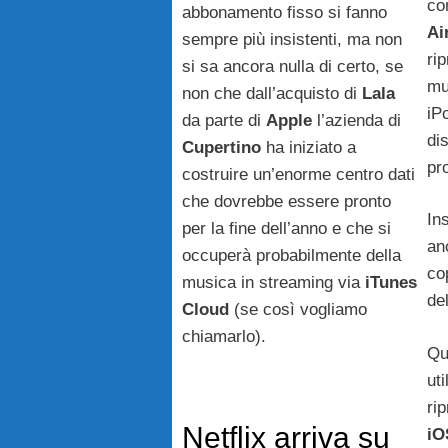
co
abbonamento fisso si fanno
Ai
sempre più insistenti, ma non
ri
si sa ancora nulla di certo, se
mu
non che dall’acquisto di
Lala
iP
da parte di
Apple
l’azienda di
di
Cupertino
ha iniziato a
pr
costruire un’enorme centro dati
che dovrebbe essere pronto
In
per la fine dell’anno e che si
anc
occuperà probabilmente della
co
musica in streaming via
iTunes
de
Cloud
(se così vogliamo
chiamarlo).
Qu
ut
ri
Netflix arriva su
iO