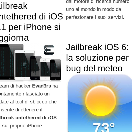
dal motore di ricerca numero
ailbreak
uno al mondo in modo da
ntethered di iOS
perfezionare i suoi servizi.
.1 per iPhone si
ggiorna
Jailbreak iOS 6:
la soluzione per i
bug del meteo
 team di hacker
Evad3rs
ha
ontamente rilasciato un
date al tool di sblocco che
nsente di ottenere il
ilbreak untethered di iOS
1
sul proprio iPhone