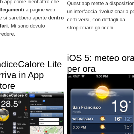
b app come nient’altro che
Quest’app mette a disposizio
llegamenti
a pagine web
un’interfaccia rivoluzionaria p
e si sarebbero aperte
dentro
certi versi, con dettagli da
fari
. Mi sono dovuto
stropicciare gli occhi.
credere.
iOS 5: meteo or
ndiceCalore Lite
per ora
rriva in App
tore