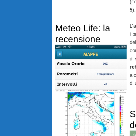
(c
5
).
L’
Meteo Life: la
i p
recensione
de
co
di
re
al
di
S
d