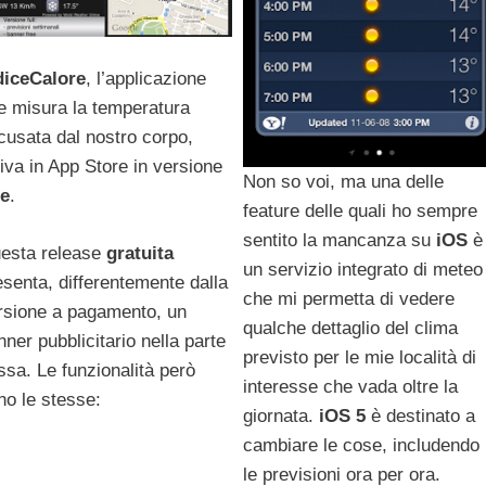
diceCalore
, l’applicazione
e misura la temperatura
cusata dal nostro corpo,
riva in App Store in versione
Non so voi, ma una delle
te
.
feature delle quali ho sempre
sentito la mancanza su
iOS
è
esta release
gratuita
un servizio integrato di meteo
esenta, differentemente dalla
che mi permetta di vedere
rsione a pagamento, un
qualche dettaglio del clima
nner pubblicitario nella parte
previsto per le mie località di
ssa. Le funzionalità però
interesse che vada oltre la
no le stesse:
giornata.
iOS
5
è destinato a
cambiare le cose, includendo
le previsioni ora per ora.