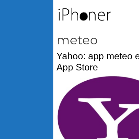
Vai
al
contenuto
meteo
Yahoo: app meteo e
App Store