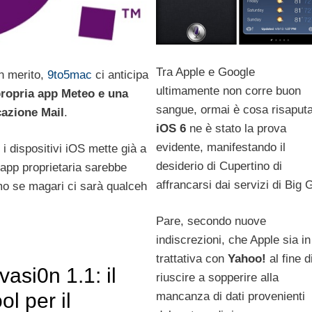
Tra Apple e Google
in merito,
9to5mac
ci anticipa
ultimamente non corre buon
propria app Meteo e una
sangue, ormai è cosa risaputa
cazione Mail
.
iOS 6
ne è stato la prova
evidente, manifestando il
 i dispositivi iOS mette già a
desiderio di Cupertino di
’app proprietaria sarebbe
affrancarsi dai servizi di Big 
mo se magari ci sarà qualceh
Pare, secondo nuove
indiscrezioni, che Apple sia in
trattativa con
Yahoo!
al fine d
vasi0n 1.1: il
riuscire a sopperire alla
ool per il
mancanza di dati provenienti