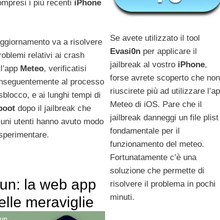
ompresi i più recenti
iPhone
Se avete utilizzato il tool
aggiornamento va a risolvere
Evasi0n
per applicare il
roblemi relativi ai crash
jailbreak al vostro
iPhone
,
ll’app
Meteo
, verificatisi
forse avrete scoperto che non
nseguentemente al processo
riuscirete più ad utilizzare l’a
 sblocco, e ai lunghi tempi di
Meteo di iOS. Pare che il
boot
dopo il jailbreak che
jailbreak danneggi un file plist
cuni utenti hanno avuto modo
fondamentale per il
 sperimentare.
funzionamento del meteo.
Fortunatamente c’è una
soluzione che permette di
un: la web app
risolvere il problema in pochi
minuti.
elle meraviglie