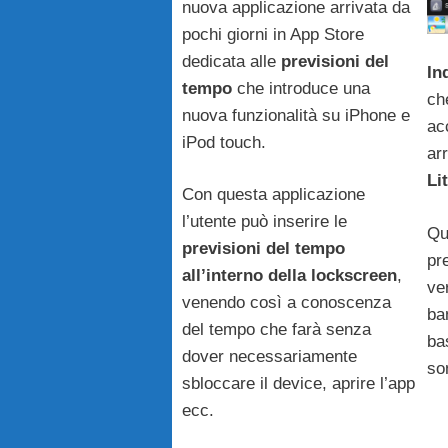
nuova applicazione arrivata da
pochi giorni in App Store
dedicata alle
previsioni del
In
tempo
che introduce una
ch
nuova funzionalità su iPhone e
ac
iPod touch.
ar
Li
Con questa applicazione
l’utente può inserire le
Qu
previsioni del tempo
pr
all’interno della lockscreen
,
ve
venendo così a conoscenza
ba
del tempo che farà senza
ba
dover necessariamente
so
sbloccare il device, aprire l’app
ecc.