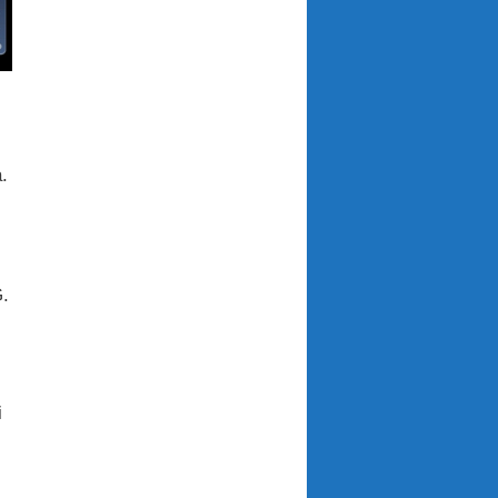
.
G.
i