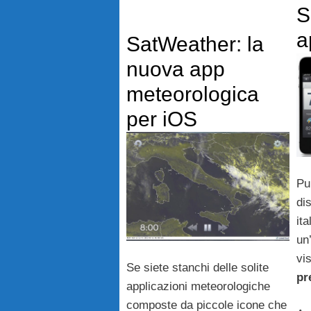
S
a
SatWeather: la
nuova app
meteorologica
per iOS
Pu
di
it
un
vi
Se siete stanchi delle solite
pr
applicazioni meteorologiche
composte da piccole icone che