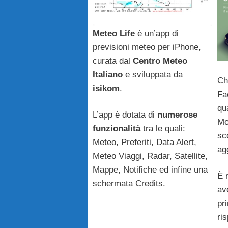
Meteo Life
è un’app di
previsioni meteo per iPhone,
curata dal
Centro Meteo
Italiano
e sviluppata da
Ch
isikom
.
Fa
qu
L’app è dotata di
numerose
Mo
funzionalità
tra le quali:
sc
Meteo, Preferiti, Data Alert,
ag
Meteo Viaggi, Radar, Satellite,
Mappe, Notifiche ed infine una
È 
schermata Credits.
av
pr
ri