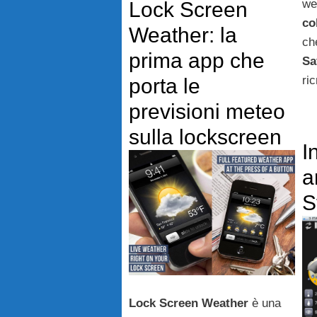
we
Lock Screen
co
Weather: la
ch
prima app che
Sa
ri
porta le
previsioni meteo
sulla lockscreen
I
a
S
Lock Screen Weather
è una