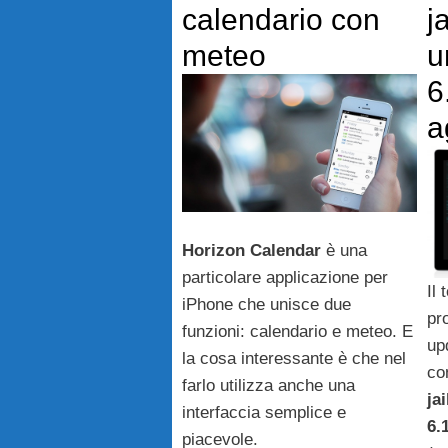
calendario con
j
meteo
u
6
a
Horizon
Calendar
è una
particolare applicazione per
Il
iPhone che unisce due
pr
funzioni: calendario e meteo. E
up
la cosa interessante è che nel
co
farlo utilizza anche una
ja
interfaccia semplice e
6.
piacevole.