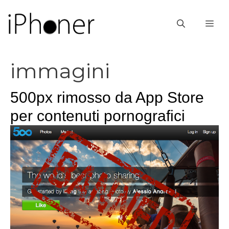
Vai
al
ME
contenuto
immagini
500px rimosso da App Store
per contenuti pornografici