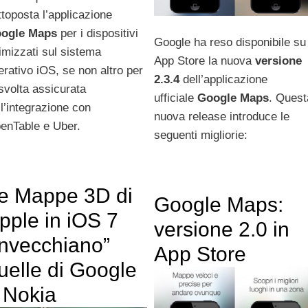
ttoposta l’applicazione
ogle Maps
per i dispositivi
Google ha reso disponibile su
timizzati sul sistema
App Store la nuova
versione
erativo iOS, se non altro per
2.3.4
dell’applicazione
 svolta assicurata
ufficiale
Google Maps
. Quest
ll’integrazione con
nuova release introduce le
enTable e Uber.
seguenti migliorie:
e Mappe 3D di
Google Maps:
pple in iOS 7
versione 2.0 in
invecchiano”
App Store
uelle di Google
 Nokia