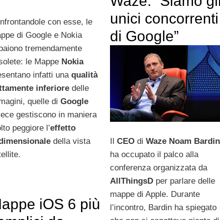
Waze: “Siamo gl
unici concorrenti
nfrontandole con esse, le
di Google”
ppe di Google e Nokia
paiono tremendamente
solete: le Mappe
Nokia
esentano infatti una
qualità
ttamente inferiore
delle
magini, quelle di
Google
vece gestiscono in maniera
lto peggiore l’
effetto
Il
CEO
di
Waze
Noam Bardin
idimensionale
della vista
ha occupato il palco alla
ellite.
conferenza organizzata da
AllThingsD
per parlare delle
mappe di Apple. Durante
appe iOS 6 più
l’incontro, Bardin ha spiegato