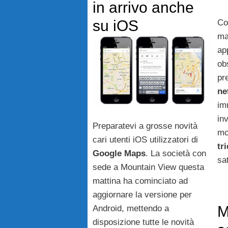
in arrivo anche
su iOS
Co
ma
ap
ob
pr
ne
im
in
Preparatevi a grosse novità
mo
cari utenti iOS utilizzatori di
tr
Google Maps
. La società con
sat
sede a Mountain View questa
mattina ha cominciato ad
aggiornare la versione per
M
Android, mettendo a
disposizione tutte le novità