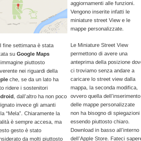
aggiornamenti alle funzioni.
Vengono inserite infatti le
miniature street View e le
mappe personalizzate.
Le Miniature Street View
l fine settimana è stata
permettono di avere una
tata su
Google Maps
anteprima della posizione dov
’immagine piuttosto
ci troviamo senza andare a
iverente nei riguardi della
caricare lo street view dalla
ple
che, se da un lato ha
mappa, la seconda modifica,
to ridere i sostenitori
ovvero quella dell’inserimento
droid
, dall’altro ha non poco
delle mappe personalizzate
dignato invece gli amanti
non ha bisogno di spiegazioni
lla “Mela”. Chiaramente la
essendo piuttosto chiaro.
valità è sempre accesa, ma
Download in basso all’interno
esto gesto è stato
dell’Apple Store. Fateci saper
nsiderato da molti piuttosto