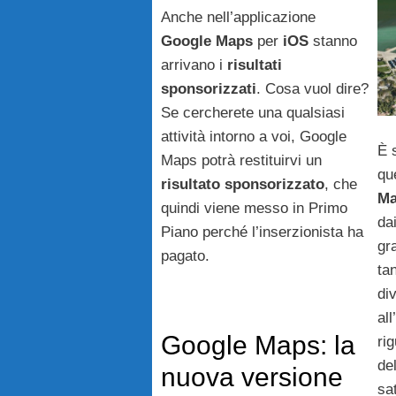
Anche nell’applicazione
Google
Maps
per
iOS
stanno
arrivano i
risultati
sponsorizzati
. Cosa vuol dire?
Se cercherete una qualsiasi
attività intorno a voi, Google
È 
Maps potrà restituirvi un
qu
risultato
sponsorizzato
, che
Ma
quindi viene messo in Primo
dai
Piano perché l’inserzionista ha
gr
pagato.
ta
di
al
Google Maps: la
ri
de
nuova versione
sat