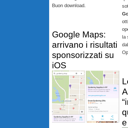
Buon download.
so
Go
ot
op
Google Maps:
la
arrivano i risultati
da
Op
sponsorizzati su
iOS
L
A
“
q
e