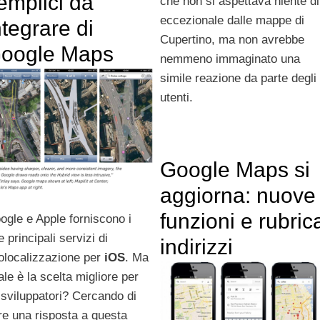
emplici da
che non si aspettava niente di
eccezionale dalle mappe di
ntegrare di
Cupertino, ma non avrebbe
oogle Maps
nemmeno immaginato una
simile reazione da parte degli
utenti.
Google Maps si
aggiorna: nuove
funzioni e rubric
ogle e Apple forniscono i
 principali servizi di
indirizzi
olocalizzazione per
iOS
. Ma
ale è la scelta migliore per
i sviluppatori? Cercando di
re una risposta a questa