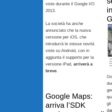
s
viste durante il Google I/O
i
2013.
G
La società ha anche
annunciato che la nuova
versione per iOS, che
introdurrà le stesse novità
viste su Android, con in
aggiunta il supporto per la
versione iPad,
arriverà a
breve
.
Go
due
ge
Google Maps:
qu
arriva l’SDK
gl
da