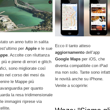
stato un anno tutto in salita
Ecco il tanto atteso
est’ultimo per
Apple
e le sue
aggiornamento
dell’app
ppe
. Accolte con riluttanza
Google Maps
per iOS, che
 più e piene di errori e glitch
diventa compatibile con iPad
afici, sono migliorate così
ma non solo. Tante sono infatt
nto nel corso dei mesi da
le novità anche su iPhone.
venire le Mappe più
Venite a scoprirle:
l’avanguardia per quanto
guarda la resa tridimensionale
lle immagini riprese via
ellite.