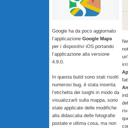
Google ha da poco aggiornato
l’applicazione
Google Maps
Ne
per i dispositivi iOS portando
no
l’applicazione alla versione
un
4.9.0.
irr
Ap
In questa build sono stati risolti
fat
numerosi bug, è stata inserita
An
l’etichetta dei luoghi in modo da
in
visualizzarli sulla mappa, sono
de
state applicate delle modifiche
ri
alla didascalia delle fotografie
qu
postate e ultima cosa, ma non
co