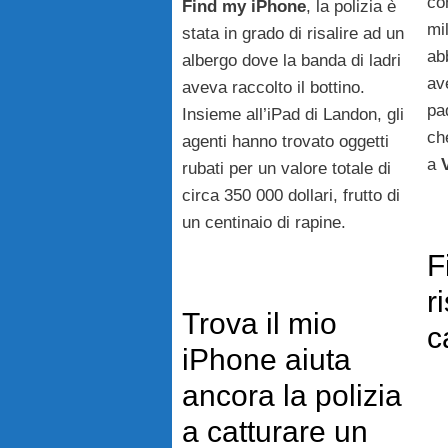
co
Find
my
iPhone
, la polizia è
mi
stata in grado di risalire ad un
ab
albergo dove la banda di ladri
ave
aveva raccolto il bottino.
pa
Insieme all’iPad di Landon, gli
ch
agenti hanno trovato oggetti
a
rubati per un valore totale di
circa 350 000 dollari, frutto di
un centinaio di rapine.
F
r
Trova il mio
c
iPhone aiuta
ancora la polizia
a catturare un