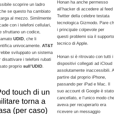
Honan ha anche permesso
ssibile scoprire un ladro
all’hacker di accedere al feed
che se questo ha cambiato
Twitter della celebre testata
 targa al mezzo. Similmente
tecnologica Gizmodo. Pare c
ade con i telefoni cellulari,
i principale colpevole per
e sfruttano un codice,
questi problemi sia il supporto
iamato
UDID
, che li
tecnico di Apple.
entifica univocamente.
AT&T
rebbe sviluppato un sistema
Honan si è ritrovato con tutti i
 disattivare i telefoni rubati
dispositivi collegati ad iCloud
sato proprio
sull’UDID
.
assolutamente inaccessibili. 
partire dal proprio iPhone,
passando per iPad e Mac. Il
Pod touch di un
suo account di Google è stato
cancellato, e l’unico modo ch
ilitare torna a
aveva per recuperarlo era
asa (per caso)
ricevere un messaggio