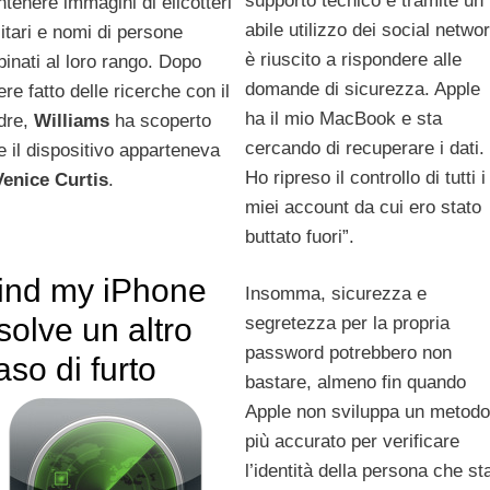
supporto tecnico e tramite un
ntenere immagini di elicotteri
abile utilizzo dei social netwo
litari e nomi di persone
è riuscito a rispondere alle
binati al loro rango. Dopo
domande di sicurezza. Apple
re fatto delle ricerche con il
ha il mio MacBook e sta
dre,
Williams
ha scoperto
cercando di recuperare i dati.
e il dispositivo apparteneva
Ho ripreso il controllo di tutti i
Venice
Curtis
.
miei account da cui ero stato
buttato fuori”.
ind my iPhone
Insomma, sicurezza e
isolve un altro
segretezza per la propria
password potrebbero non
aso di furto
bastare, almeno fin quando
Apple non sviluppa un metodo
più accurato per verificare
l’identità della persona che st