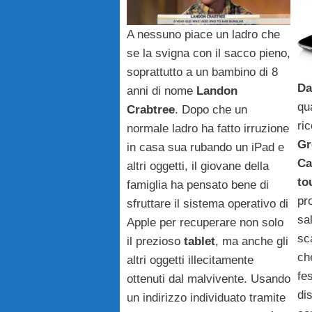
A nessuno piace un ladro che
se la svigna con il sacco pieno,
soprattutto a un bambino di 8
Da
anni di nome
Landon
qu
Crabtree
. Dopo che un
ri
normale ladro ha fatto irruzione
Gr
in casa sua rubando un iPad e
Ca
altri oggetti, il giovane della
to
famiglia ha pensato bene di
pr
sfruttare il sistema operativo di
sa
Apple per recuperare non solo
sc
il prezioso
tablet
, ma anche gli
ch
altri oggetti illecitamente
fes
ottenuti dal malvivente. Usando
di
un indirizzo individuato tramite