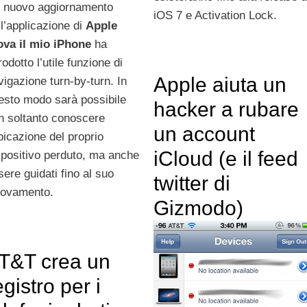
 nuovo aggiornamento
iOS 7 e Activation Lock.
ll’applicazione di
Apple
ova
il
mio
iPhone
ha
rodotto l’utile funzione di
Apple aiuta un
vigazione turn-by-turn. In
esto modo sarà possibile
hacker a rubare
n soltanto conoscere
un account
ubicazione del proprio
iCloud (e il feed
spositivo perduto, ma anche
sere guidati fino al suo
twitter di
trovamento.
Gizmodo)
T&T crea un
egistro per i