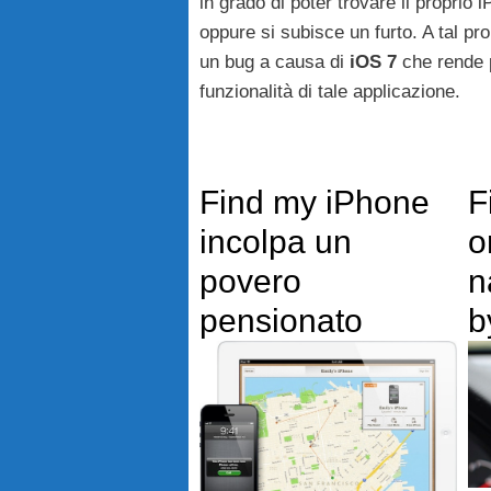
in grado di poter trovare il proprio
oppure si subisce un furto. A tal pr
un bug a causa di
iOS 7
che rende 
funzionalità di tale applicazione.
Find my iPhone
F
incolpa un
o
povero
n
pensionato
b