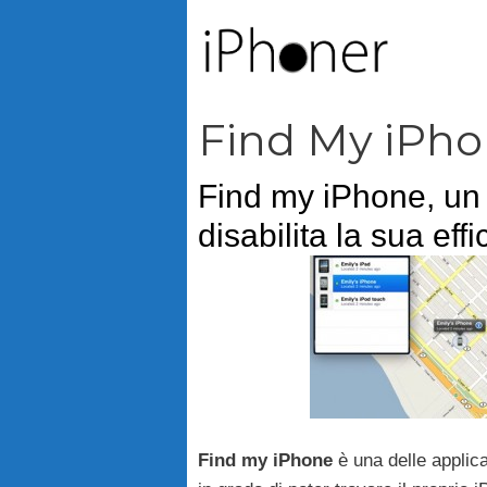
Vai
al
contenuto
Find My iPh
Find my iPhone, un 
disabilita la sua effi
Find my iPhone
è una delle applic