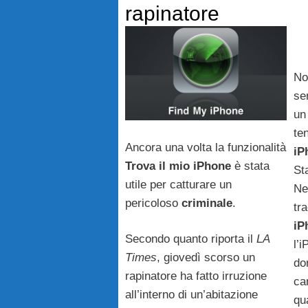
rapinatore
No
se
un
te
Ancora una volta la funzionalità
iP
Trova il mio iPhone
è stata
St
utile per catturare un
Ne
pericoloso
criminale
.
tr
iP
Secondo quanto riporta il
LA
l’
Times
, giovedì scorso un
do
rapinatore ha fatto irruzione
ca
all’interno di un’abitazione
qu