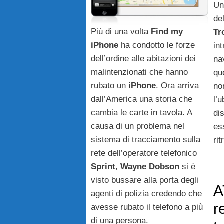
Un
de
Più di una volta
Find
my
Tr
iPhone
ha condotto le forze
int
dell’ordine alle abitazioni dei
na
malintenzionati che hanno
qu
rubato un
iPhone
. Ora arriva
no
dall’America una storia che
l’
cambia le carte in tavola. A
di
causa di un problema nel
es
sistema di tracciamento sulla
ri
rete dell’operatore telefonico
Sprint
,
Wayne Dobson
si è
visto bussare alla porta degli
A
agenti di polizia credendo che
r
avesse rubato il telefono a più
di una persona.