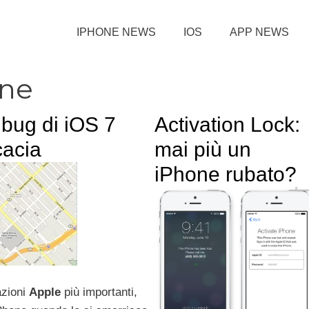
IPHONE NEWS
IOS
APP NEWS
one
bug di iOS 7
Activation Lock:
cacia
mai più un
iPhone rubato?
azioni
Apple
più importanti,