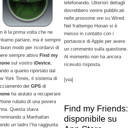
telefonando. Ulteriori dettagli
dovrebbero venire pubblicati
nelle prossime ore su Wired.
Nel frattempo Honan si è
n è la prima volta che ne
messo in contatto con i
ntiamo parlare, ma è sempre
portavoce di Apple per avere
 buon modo per ricordarvi di
un commento sulla questione.
nere sempre attivo
Find
my
Al momento non ha ancora
hone
sul vostro
iDevice.
ricevuto risposta.
ando a quanto riportato dal
w York Times, il sistema di
[via]
acciamento dei
GPS
di
hone
ha aiutato a recuperare
iPhone rubato di una povera
Find my Friends:
nna. Questa stava
disponibile su
mminando a Manhattan
ando un ladro l’ha raggiunta