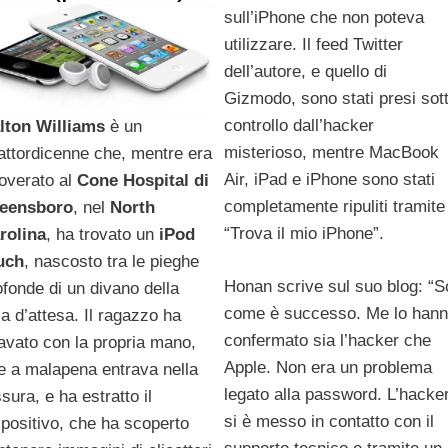
sull’iPhone che non poteva
utilizzare. Il feed Twitter
dell’autore, e quello di
Gizmodo, sono stati presi sot
controllo dall’hacker
lton Williams
è un
misterioso, mentre MacBook
attordicenne che, mentre era
Air, iPad e iPhone sono stati
coverato al
Cone Hospital di
completamente ripuliti tramite
eensboro
, nel
North
“Trova il mio iPhone”.
rolina
, ha trovato un
iPod
uch
, nascosto tra le pieghe
Honan scrive sul suo blog: “S
ofonde di un divano della
come è successo. Me lo han
la d’attesa. Il ragazzo ha
confermato sia l’hacker che
avato con la propria mano,
Apple. Non era un problema
e a malapena entrava nella
legato alla password. L’hacke
sura, e ha estratto il
si è messo in contatto con il
spositivo, che ha scoperto