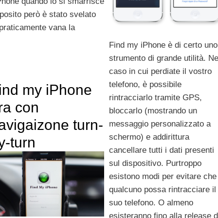
 iPhone quando lo si smarrisce
oposito però è stato svelato
praticamente vana la
Find my iPhone è di certo uno
strumento di grande utilità. Ne
caso in cui perdiate il vostro
telefono, è possibile
ind my iPhone
rintracciarlo tramite GPS,
ra con
bloccarlo (mostrando un
avigaizone turn-
messaggio personalizzato a
schermo) e addirittura
y-turn
cancellare tutti i dati presenti
sul dispositivo. Purtroppo
esistono modi per evitare che
qualcuno possa rintracciare il
suo telefono. O almeno
esisteranno fino alla release d