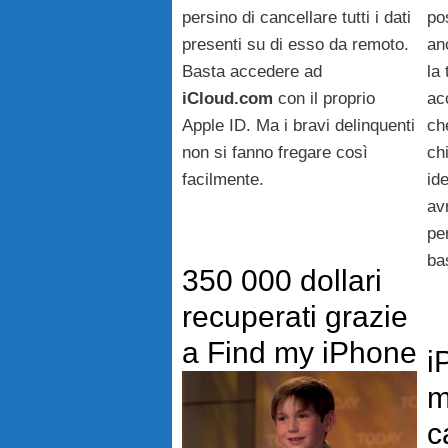
po
persino di cancellare tutti i dati
an
presenti su di esso da remoto.
la
Basta accedere ad
acc
iCloud.com
con il proprio
ch
Apple ID. Ma i bravi delinquenti
ch
non si fanno fregare così
id
facilmente.
av
per
ba
350 000 dollari
recuperati grazie
a Find my iPhone
i
m
c