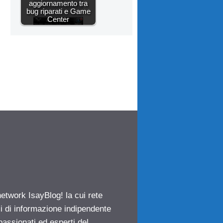
aggiornamento tra
bug riparati e Game
Center
network IsayBlog! la cui rete
ci di informazione indipendente
passionati ed esperti del