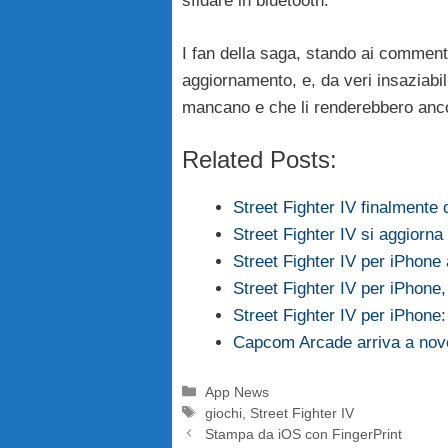
sfidare in bluetooth.
I fan della saga, stando ai commenti
aggiornamento, e, da veri insaziabi
mancano e che li renderebbero ancor
Related Posts:
Street Fighter IV finalmente 
Street Fighter IV si aggiorn
Street Fighter IV per iPhon
Street Fighter IV per iPhone, 
Street Fighter IV per iPhone
Capcom Arcade arriva a nov
Categorie
App News
Tag
giochi
,
Street Fighter IV
Stampa da iOS con FingerPrint