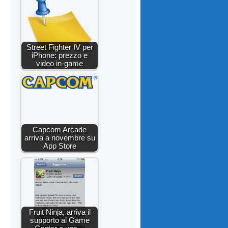
Street Fighter IV per
iPhone: prezzo e
video in-game
Capcom Arcade
arriva a novembre su
App Store
Fruit Ninja, arriva il
supporto al Game