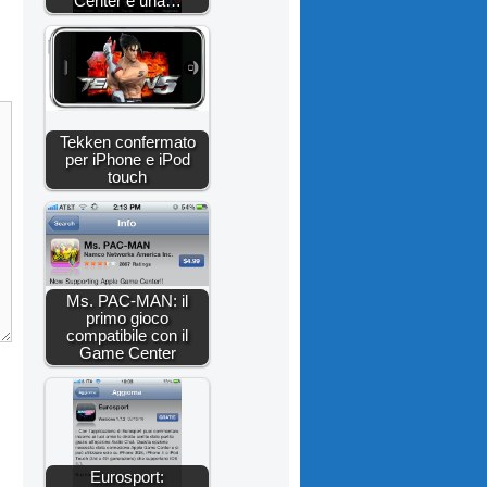
Center e una…
Tekken confermato
per iPhone e iPod
touch
Ms. PAC-MAN: il
primo gioco
compatibile con il
Game Center
Eurosport: