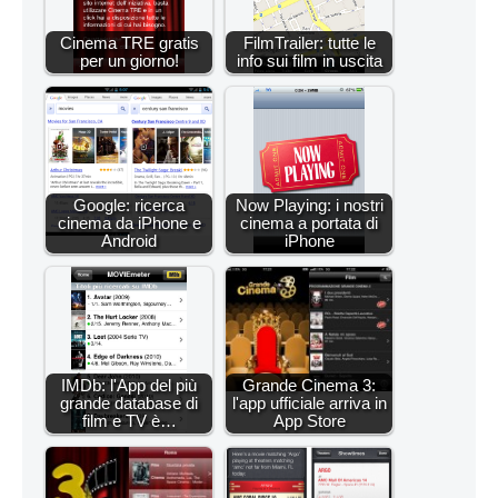
Cinema TRE gratis
FilmTrailer: tutte le
per un giorno!
info sui film in uscita
Google: ricerca
Now Playing: i nostri
cinema da iPhone e
cinema a portata di
Android
iPhone
IMDb: l'App del più
Grande Cinema 3:
grande database di
l'app ufficiale arriva in
film e TV è…
App Store