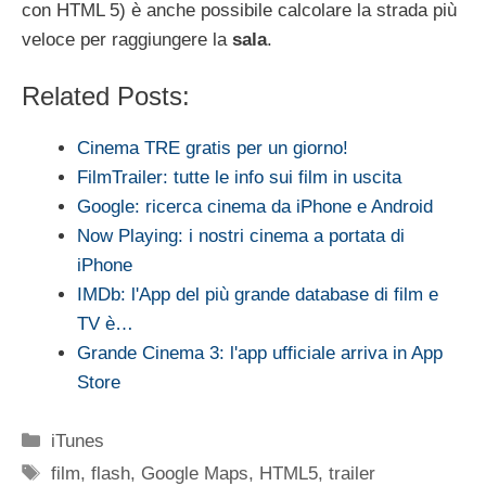
con HTML 5) è anche possibile calcolare la strada più
veloce per raggiungere la
sala
.
Related Posts:
Cinema TRE gratis per un giorno!
FilmTrailer: tutte le info sui film in uscita
Google: ricerca cinema da iPhone e Android
Now Playing: i nostri cinema a portata di
iPhone
IMDb: l'App del più grande database di film e
TV è…
Grande Cinema 3: l'app ufficiale arriva in App
Store
Categorie
iTunes
Tag
film
,
flash
,
Google Maps
,
HTML5
,
trailer