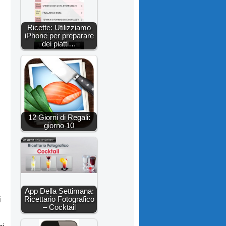
Ricette: Utilizziamo
iPhone per preparare
dei piatti…
12 Giorni di Regali:
giorno 10
App Della Settimana:
i
Ricettario Fotografico
– Cocktail