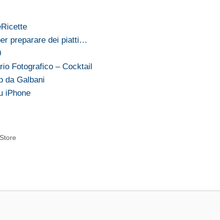
eRicette
per preparare dei piatti…
0
rio Fotografico – Cocktail
p da Galbani
su iPhone
 Store