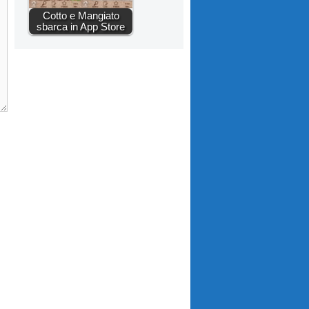
Cotto e Mangiato
sbarca in App Store