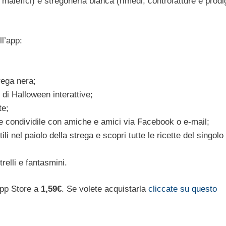
e malefìci) e stregoneria bianca (rimedi, controfatture e prodi
ll’app:
rega nera;
 di Halloween interattive;
te;
e e condividile con amiche e amici via Facebook o e-mail;
ili nel paiolo della strega e scopri tutte le ricette del singolo
trelli e fantasmini.
App Store a
1,59€
. Se volete acquistarla
cliccate su questo