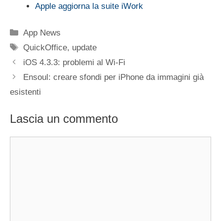
Apple aggiorna la suite iWork
Categorie
App News
Tag
QuickOffice
,
update
iOS 4.3.3: problemi al Wi-Fi
Ensoul: creare sfondi per iPhone da immagini già
esistenti
Lascia un commento
Commento