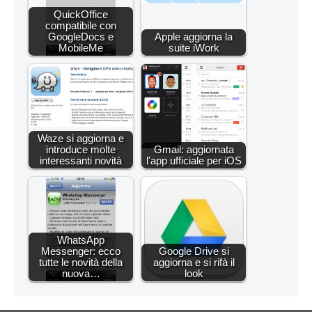
QuickOffice
compatibile con
GoogleDocs e
Apple aggiorna la
MobileMe
suite iWork
Waze si aggiorna e
introduce molte
Gmail: aggiornata
interessanti novità
l'app ufficiale per iOS
WhatsApp
Messenger: ecco
Google Drive si
tutte le novità della
aggiorna e si rifà il
nuova…
look