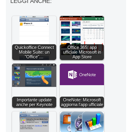
LEGGI ANCHE:
Quickoffice Connect
Office 365: app
Mobile Suite: un
ufficiale Microsoft in
"Office"…
App Store
Importante update
OneNote: Microsoft
anche per Keynote
aggiorna l'app ufficiale