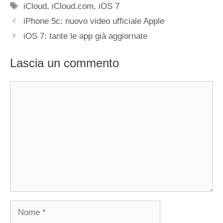
Tag
iCloud
,
iCloud.com
,
iOS 7
iPhone 5c: nuovo video ufficiale Apple
iOS 7: tante le app già aggiornate
Lascia un commento
Commento
Nome