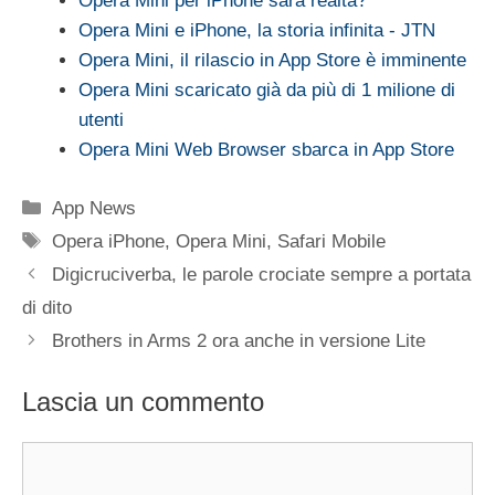
Opera Mini per iPhone sarà realtà?
Opera Mini e iPhone, la storia infinita - JTN
Opera Mini, il rilascio in App Store è imminente
Opera Mini scaricato già da più di 1 milione di
utenti
Opera Mini Web Browser sbarca in App Store
Categorie
App News
Tag
Opera iPhone
,
Opera Mini
,
Safari Mobile
Digicruciverba, le parole crociate sempre a portata
di dito
Brothers in Arms 2 ora anche in versione Lite
Lascia un commento
Commento