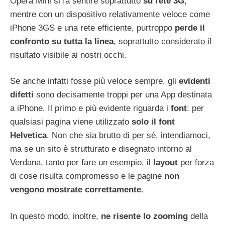
Opera Mini si fa sentire soprattutto
su rete 3G
,
mentre con un dispositivo relativamente veloce come
iPhone 3GS e una rete efficiente, purtroppo
perde il
confronto su tutta la linea
, soprattutto considerato il
risultato visibile ai nostri occhi.
Se anche infatti fosse più veloce sempre, gli
evidenti
difetti
sono decisamente troppi per una App destinata
a iPhone. Il primo e più evidente riguarda i
font
: per
qualsiasi pagina viene utilizzato
solo il font
Helvetica
. Non che sia brutto di per sé, intendiamoci,
ma se un sito è strutturato e disegnato intorno al
Verdana, tanto per fare un esempio, il
layout
per forza
di cose risulta compromesso e le pagine
non
vengono mostrate correttamente
.
In questo modo, inoltre,
ne risente lo zooming
della