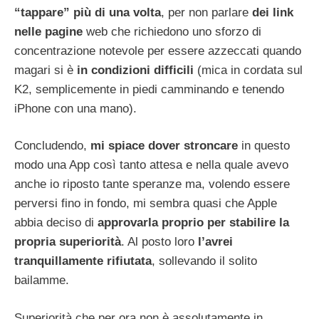
“tappare” più di una volta
, per non parlare
dei link
nelle pagine
web che richiedono uno sforzo di
concentrazione notevole per essere azzeccati quando
magari si è
in condizioni difficili
(mica in cordata sul
K2, semplicemente in piedi camminando e tenendo
iPhone con una mano).
Concludendo,
mi spiace dover stroncare
in questo
modo una App così tanto attesa e nella quale avevo
anche io riposto tante speranze ma, volendo essere
perversi fino in fondo, mi sembra quasi che Apple
abbia deciso di
approvarla proprio per stabilire la
propria superiorità
. Al posto loro
l’avrei
tranquillamente rifiutata
, sollevando il solito
bailamme.
Superiorità che per ora non è assolutamente in