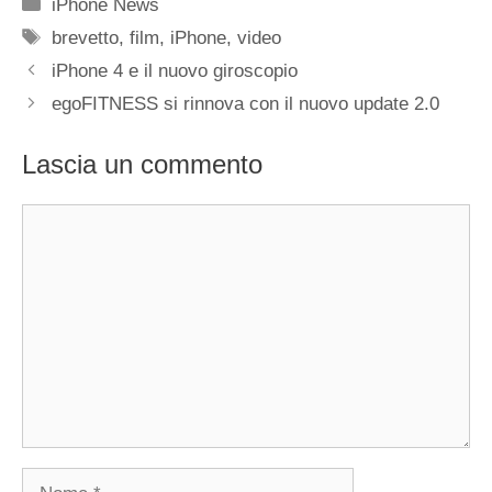
Categorie
iPhone News
Tag
brevetto
,
film
,
iPhone
,
video
iPhone 4 e il nuovo giroscopio
egoFITNESS si rinnova con il nuovo update 2.0
Lascia un commento
Commento
Nome