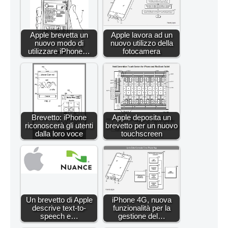
Apple brevetta un
Apple lavora ad un
nuovo modo di
nuovo utilizzo della
utilizzare iPhone…
fotocamera
Brevetto: iPhone
Apple deposita un
riconoscerà gli utenti
brevetto per un nuovo
dalla loro voce
touchscreen
Un brevetto di Apple
iPhone 4G, nuova
descrive text-to-
funzionalità per la
speech e…
gestione del…