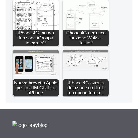
iPhone 4G, nuova
iPhone 4G avrà una
funzione iGroups
funzione Walkie-
integrata?
Talkie?
Nuovo brevetto Apple
iPhone 4G avrà in
per una IM Chat su
dotazione un dock
iPhone
con connettore a…