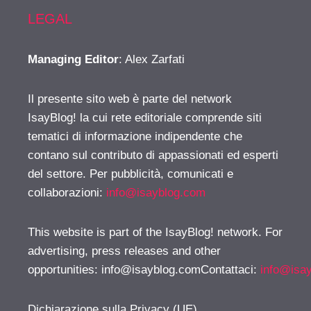
LEGAL
Managing Editor
: Alex Zarfati
Il presente sito web è parte del network
IsayBlog! la cui rete editoriale comprende siti
tematici di informazione indipendente che
contano sul contributo di appassionati ed esperti
del settore. Per pubblicità, comunicati e
collaborazioni:
info@isayblog.com
This website is part of the IsayBlog! network. For
advertising, press releases and other
opportunities:
info@isayblog.comContattaci
:
info@isa
Dichiarazione sulla Privacy (UE)