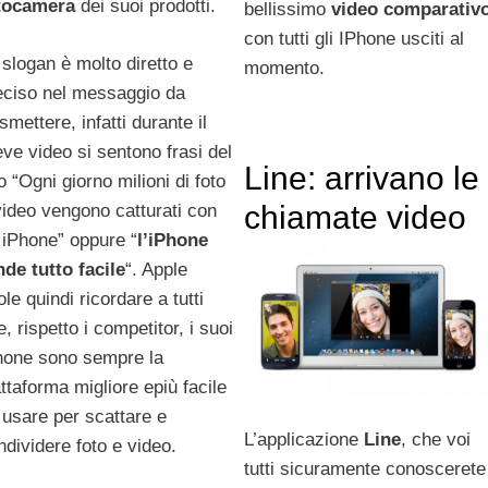
tocamera
dei suoi prodotti.
bellissimo
video comparativ
con tutti gli IPhone usciti al
 slogan è molto diretto e
momento.
eciso nel messaggio da
smettere, infatti durante il
eve video si sentono frasi del
Line: arrivano le
o “Ogni giorno milioni di foto
chiamate video
video vengono catturati con
 iPhone” oppure “
l’iPhone
nde tutto facile
“. Apple
le quindi ricordare a tutti
, rispetto i competitor, i suoi
hone sono sempre la
attaforma migliore epiù facile
 usare per scattare e
L’applicazione
Line
, che voi
ndividere foto e video.
tutti sicuramente conoscerete