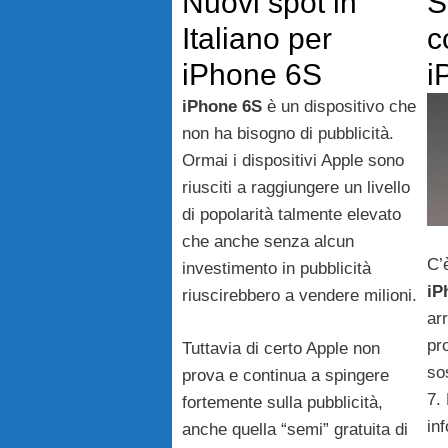
Nuovi spot in
S
Italiano per
c
iPhone 6S
i
iPhone 6S
è un dispositivo che
non ha bisogno di pubblicità.
Ormai i dispositivi Apple sono
riusciti a raggiungere un livello
di popolarità talmente elevato
che anche senza alcun
C’
investimento in pubblicità
iP
riuscirebbero a vendere milioni.
arr
pr
Tuttavia di certo Apple non
so
prova e continua a spingere
7.
fortemente sulla pubblicità,
in
anche quella “semi” gratuita di