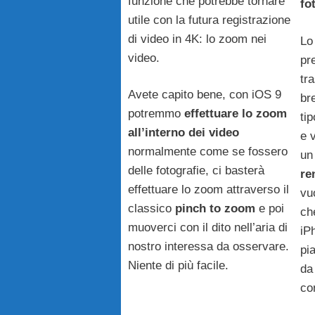
funzione che potrebbe tornare
fo
utile con la futura registrazione
di video in 4K: lo zoom nei
Lo
video.
pr
tra
Avete capito bene, con iOS 9
br
potremmo
effettuare lo zoom
tip
all’interno dei video
e 
normalmente come se fossero
un
delle fotografie, ci basterà
re
effettuare lo zoom attraverso il
vuo
classico
pinch to zoom
e poi
che
muoverci con il dito nell’aria di
iP
nostro interessa da osservare.
pi
Niente di più facile.
da
co