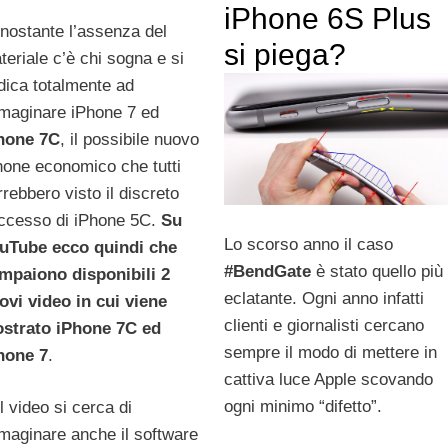
iPhone 6S Plus
nostante l’assenza del
si piega?
teriale c’è chi sogna e si
dica totalmente ad
maginare iPhone 7 ed
hone 7C
, il possibile nuovo
hone economico che tutti
rrebbero visto il discreto
ccesso di iPhone 5C.
Su
Lo scorso anno il caso
uTube ecco quindi che
#BendGate
è stato quello più
mpaiono disponibili 2
eclatante. Ogni anno infatti
ovi video in cui viene
clienti e giornalisti cercano
strato iPhone 7C ed
sempre il modo di mettere in
hone 7
.
cattiva luce Apple scovando
ogni minimo “difetto”.
l video si cerca di
maginare anche il software