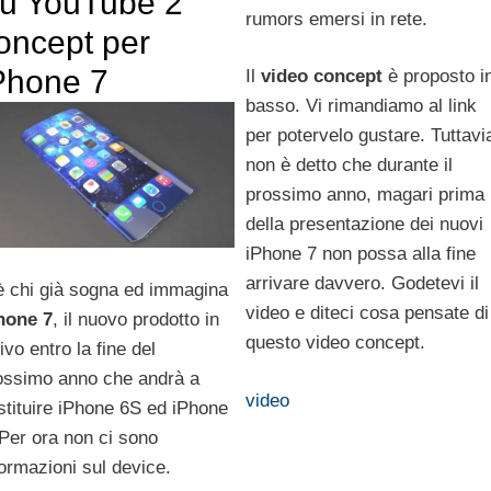
u YouTube 2
rumors emersi in rete.
oncept per
Phone 7
Il
video concept
è proposto i
basso. Vi rimandiamo al link
per potervelo gustare. Tuttavi
non è detto che durante il
prossimo anno, magari prima
della presentazione dei nuovi
iPhone 7 non possa alla fine
arrivare davvero. Godetevi il
è chi già sogna ed immagina
video e diteci cosa pensate di
hone 7
, il nuovo prodotto in
questo video concept.
ivo entro la fine del
ossimo anno che andrà a
video
stituire iPhone 6S ed iPhone
 Per ora non ci sono
formazioni sul device.