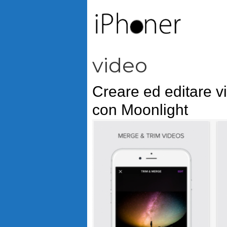
Vai
al
contenuto
video
Creare ed editare v
con Moonlight