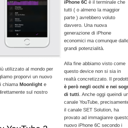
iPhone 6C
è il terminale che
tutti ( o almeno la maggior
parte ) avrebbero voluto
davvero. Una nuova
generazione di iPhone
economici ma comunque dall
grandi potenzialità.
Alla fine abbiamo visto come
ù utilizzato al mondo per
questo device non si sia in
ogliamo proporvi un nuovo
realtà concretizzato. Il prodot
i chiama
Moonlight
e
è però negli occhi e nei sog
direttamente sul nostro
di tutti
. Anche oggi queindi u
canale YouTube, precisament
il canale SET Solution, ha
provato ad immagianre quest
nuovo iPhone 6C secondo i