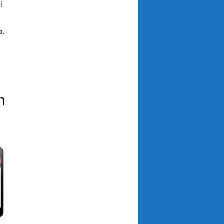
i
o
.
n