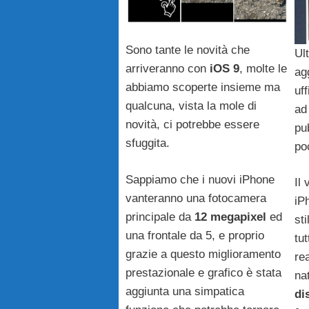
Sono tante le novità che
Ul
arriveranno con
iOS 9
, molte le
ag
abbiamo scoperte insieme ma
uf
qualcuna, vista la mole di
ad
novità, ci potrebbe essere
pub
sfuggita.
po
Sappiamo che i nuovi iPhone
Il
vanteranno una fotocamera
iP
principale da
12 megapixel
ed
sti
una frontale da 5, e proprio
tut
grazie a questo miglioramento
re
prestazionale e grafico è stata
na
aggiunta una simpatica
di