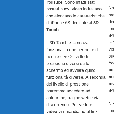
YouTube. Sono infatti stati
No
postati nuovi video in Italiano
ma
che elencano le caratteristiche
de
di iPhone 6S dedicate al
3D
im
Touch
.
iP
iP
il 3D Touch è la nuova
vo
funzionalità che permette di
su
riconoscere 3 livelli di
Yo
pressione diversi sullo
co
schermo ed avviare quindi
nu
funzionalità diverse. A seconda
mo
del livello di pressione
iP
potremmo accedere ad
anteprime, pagine web e via
Ne
discorrendo. Per vedere il
im
video
vi rimandiamo al link