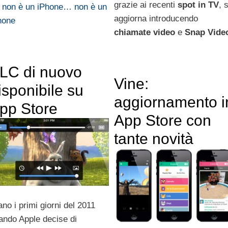
grazie ai recenti
spot in TV
, s
 non è un iPhone… non è un
aggiorna introducendo
hone
chiamate video
e
Snap Vide
LC di nuovo
Vine:
isponibile su
aggiornamento i
pp Store
App Store con
tante novità
ano i primi giorni del 2011
ando Apple decise di