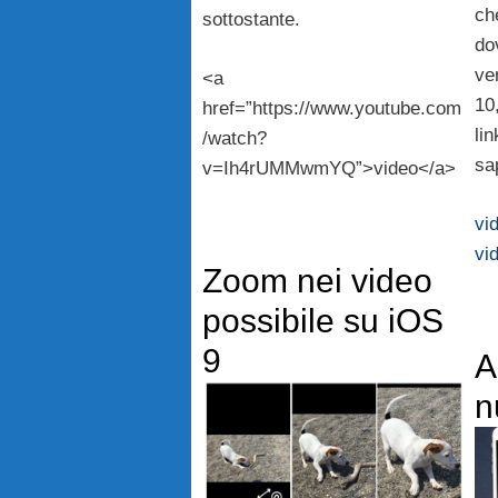
ch
sottostante.
do
ve
<a
10
href=”https://www.youtube.com
lin
/watch?
sa
v=Ih4rUMMwmYQ”>video</a>
vi
vi
Zoom nei video
possibile su iOS
9
A
n