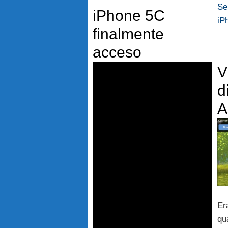
Se
iPhone 5C
iP
finalmente
acceso
V
d
A
Er
qu