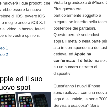
Vista la grandezza di iPhone 
e muoverà i due prodotti che
Plus questo era
vrebbe essere la nuova
particolarmente soggetto a
rsione di iOS, ovvero iOS
piegarsi se inserito nella tasc
, o meglio ancora iOS X. Il
posteriore dei pantaloni.
k ai video in basso, fateci
Questo perchè sedendosi
pere le vostre opinioni.
sopra il metallo nella parte più
alta in corrispondenza dei tast
deo 1
cedeva, ed
Apple ha
deo 2
confermato il difetto
ma sol
su un numero ristretto di
dispositivi.
pple ed il suo
uovo spot
Quest’anno i nuovi iPhone
sono realizzati con una nuova
lega d ialluminio, la serie 7000
Servirà a qualcosa? Sarà