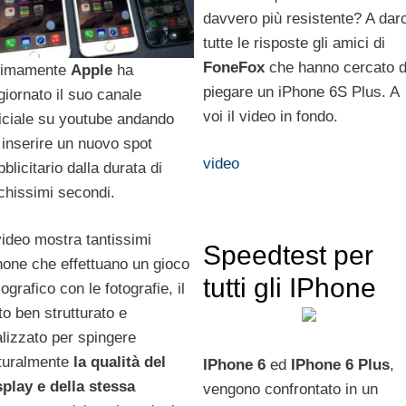
davvero più resistente? A darc
tutte le risposte gli amici di
FoneFox
che hanno cercato d
timamente
Apple
ha
piegare un iPhone 6S Plus. A
giornato il suo canale
voi il video in fondo.
ficiale su youtube andando
 inserire un nuovo spot
video
blicitario dalla durata di
chissimi secondi.
 video mostra tantissimi
Speedtest per
hone che effettuano un gioco
tutti gli IPhone
lografico con le fotografie, il
to ben strutturato e
alizzato per spingere
turalmente
la qualità del
IPhone 6
ed
IPhone 6 Plus
,
splay e della stessa
vengono confrontato in un