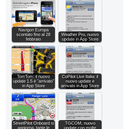
Navigon Europa
scontato fino al 28
Weather Pro, nuovo
febbraio
update in App Store
TomTom: il nuovo
CoPilot Live Italia: il
update 1.5 è "arrivato"
nuovo update è
in App Store
arrivato in App Store
StreetPilot Onboard si
TGCOM, nuovo
aggiorna, tante le
update con molte