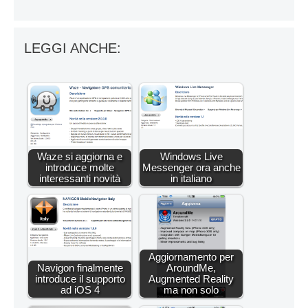
LEGGI ANCHE:
Waze si aggiorna e
Windows Live
introduce molte
Messenger ora anche
interessanti novità
in italiano
Aggiornamento per
Navigon finalmente
AroundMe,
introduce il supporto
Augmented Reality
ad iOS 4
ma non solo