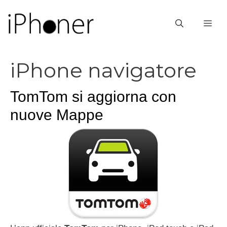
Vai
al
ME
contenuto
iPhone navigatore
TomTom si aggiorna con
nuove Mappe