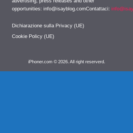
advertising, press releases and other
opportunities:
info@isayblog.comContattaci
:
info@isa
Dichiarazione sulla Privacy (UE)
Cookie Policy (UE)
iPhoner.com © 2026. All right reserverd.