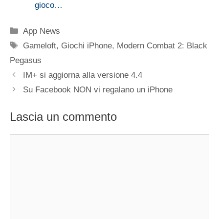
gioco…
Categorie
App News
Tag
Gameloft
,
Giochi iPhone
,
Modern Combat 2: Black
Pegasus
IM+ si aggiorna alla versione 4.4
Su Facebook NON vi regalano un iPhone
Lascia un commento
Commento