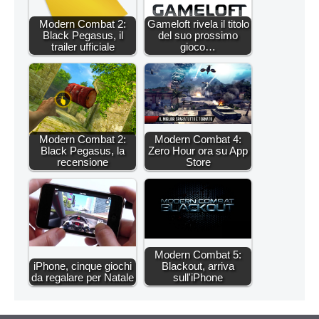
Modern Combat 2:
Gameloft rivela il titolo
Black Pegasus, il
del suo prossimo
trailer ufficiale
gioco…
Modern Combat 2:
Modern Combat 4:
Black Pegasus, la
Zero Hour ora su App
recensione
Store
Modern Combat 5:
iPhone, cinque giochi
Blackout, arriva
da regalare per Natale
sull'iPhone