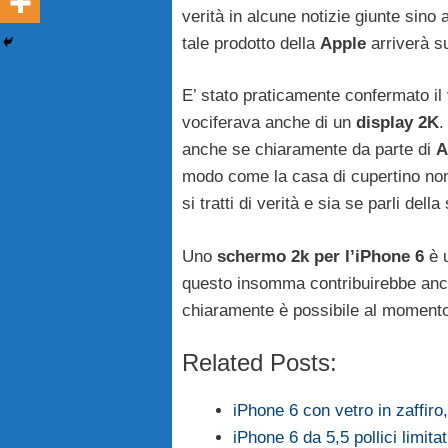
verità in alcune notizie giunte sin
tale prodotto della
Apple
arriverà su
E’ stato praticamente confermato il 
vociferava anche di un
display 2K
.
anche se chiaramente da parte di
A
modo come la casa di cupertino non 
si tratti di verità e sia se parli della
Uno
schermo 2k per l’iPhone 6
è u
questo insomma contribuirebbe ancor 
chiaramente è possibile al moment
Related Posts:
iPhone 6 con vetro in zaffir
iPhone 6 da 5,5 pollici limitat