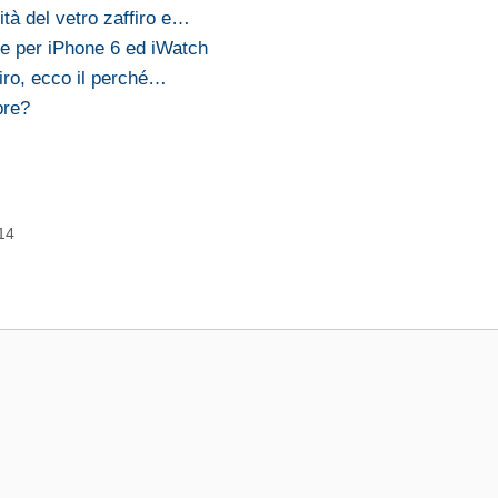
ità del vetro zaffiro e…
nte per iPhone 6 ed iWatch
firo, ecco il perché…
bre?
014