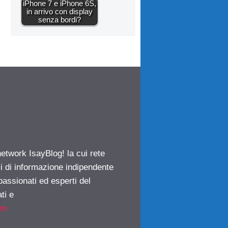
iPhone 7 e iPhone 6S,
in arrivo con display
senza bordi?
network IsayBlog! la cui rete
ci di informazione indipendente
passionati ed esperti del
ti e
om