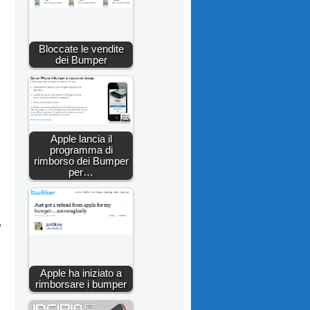
Bloccate le vendite
dei Bumper
Apple lancia il
programma di
rimborso dei Bumper
per…
”
Apple ha iniziato a
rimborsare i bumper