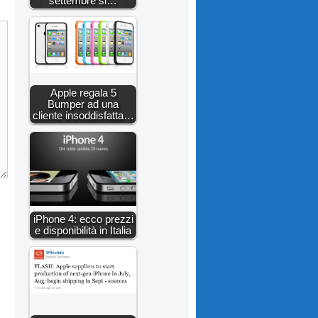
settembre si…
Apple regala 5
Bumper ad una
cliente insoddisfatta…
iPhone 4: ecco prezzi
e disponibilità in Italia