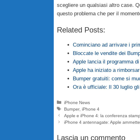
scegliere un qualsiasi altro case. Q
questo problema che per il momento
Related Posts:
Cominciano ad arrivare i pr
Bloccate le vendite dei Bum
Apple lancia il programma d
Apple ha iniziato a rimborsa
Bumper gratuiti: come si mu
Ora è ufficiale: Il 30 luglio g
Categorie
iPhone News
Tag
Bumper
,
iPhone 4
Apple e iPhone 4: la conferenza stam
iPhone 4 antennagate: Apple ammette i
Lascia un commento