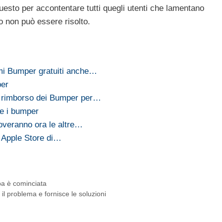
uesto per accontentare tutti quegli utenti che lamentano
 non può essere risolto.
imi Bumper gratuiti anche…
per
i rimborso dei Bumper per…
re i bumper
overanno ora le altre…
li Apple Store di…
pa è cominciata
l problema e fornisce le soluzioni