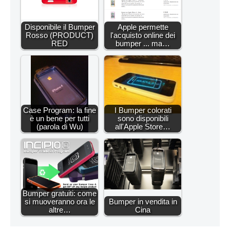
Disponibile il Bumper
Apple permette
Rosso (PRODUCT)
l'acquisto online dei
RED
bumper ... ma…
Case Program: la fine
I Bumper colorati
è un bene per tutti
sono disponibili
(parola di Wu)
all'Apple Store…
Bumper gratuiti: come
si muoveranno ora le
Bumper in vendita in
altre…
Cina