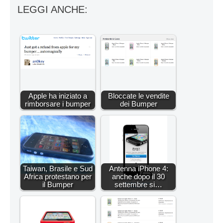
LEGGI ANCHE:
Apple ha iniziato a
Bloccate le vendite
rimborsare i bumper
dei Bumper
Taiwan, Brasile e Sud
Antenna iPhone 4:
Africa protestano per
anche dopo il 30
il Bumper
settembre si…