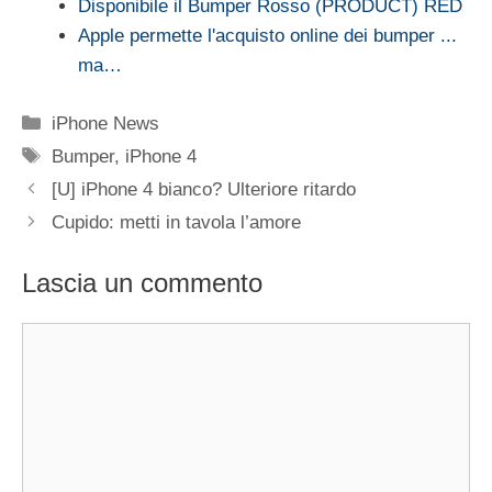
Disponibile il Bumper Rosso (PRODUCT) RED
Apple permette l'acquisto online dei bumper ...
ma…
Categorie
iPhone News
Tag
Bumper
,
iPhone 4
[U] iPhone 4 bianco? Ulteriore ritardo
Cupido: metti in tavola l’amore
Lascia un commento
Commento