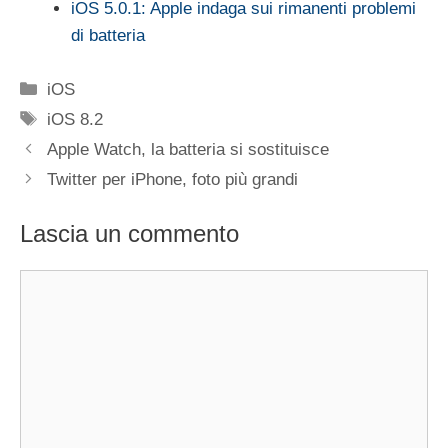
iOS 5.0.1: Apple indaga sui rimanenti problemi
di batteria
Categorie
iOS
Tag
iOS 8.2
Apple Watch, la batteria si sostituisce
Twitter per iPhone, foto più grandi
Lascia un commento
Commento