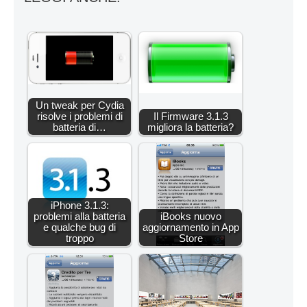
Un tweak per Cydia
risolve i problemi di
Il Firmware 3.1.3
batteria di…
migliora la batteria?
iPhone 3.1.3:
problemi alla batteria
iBooks nuovo
e qualche bug di
aggiornamento in App
troppo
Store