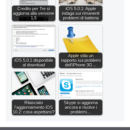
Credito per Tre si
iOS 5.0.1: Apple
aggiorna alla versione
indaga sui rimanenti
1.5
problemi di batteria
Apple stila un
iOS 5.0.1 disponibile
rapporto sui problemi
al download
dell'iPhone 3G…
Rilasciato
Skype si aggiorna
l'aggiornamento iOS
ancora e risolve i
10.2: cosa aspettarsi?
problemi…