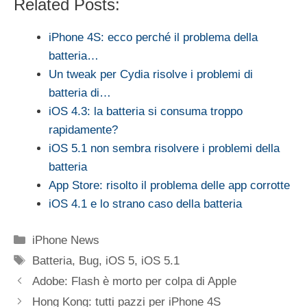
Related Posts:
iPhone 4S: ecco perché il problema della
batteria…
Un tweak per Cydia risolve i problemi di
batteria di…
iOS 4.3: la batteria si consuma troppo
rapidamente?
iOS 5.1 non sembra risolvere i problemi della
batteria
App Store: risolto il problema delle app corrotte
iOS 4.1 e lo strano caso della batteria
Categorie
iPhone News
Tag
Batteria
,
Bug
,
iOS 5
,
iOS 5.1
Adobe: Flash è morto per colpa di Apple
Hong Kong: tutti pazzi per iPhone 4S