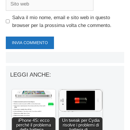
Sito
web
Salva il mio nome, email e sito web in questo
browser per la prossima volta che commento.
LEGGI ANCHE:
iPhone 4S: ecco
Un tweak per Cydia
perché il problema
risolve i problemi di
della batteria…
batteria di…