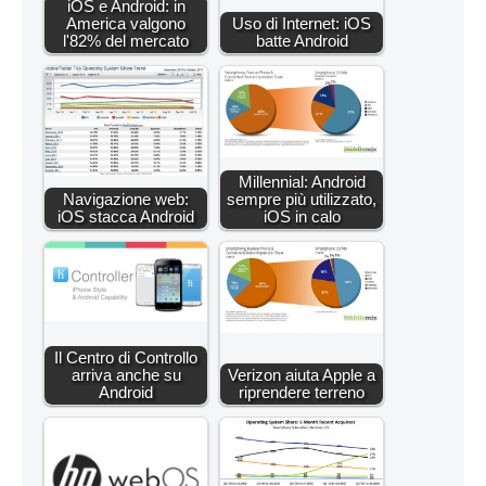
iOS e Android: in
America valgono
Uso di Internet: iOS
l'82% del mercato
batte Android
Millennial: Android
Navigazione web:
sempre più utilizzato,
iOS stacca Android
iOS in calo
Il Centro di Controllo
arriva anche su
Verizon aiuta Apple a
Android
riprendere terreno