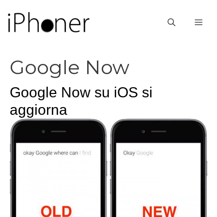
Vai
al
ME
contenuto
Google Now
Google Now su iOS si
aggiorna