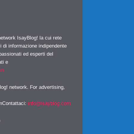
network IsayBlog! la cui rete
ci di informazione indipendente
passionati ed esperti del
ti e
om
log! network. For advertising,
mContattaci
:
info@isayblog.com
)