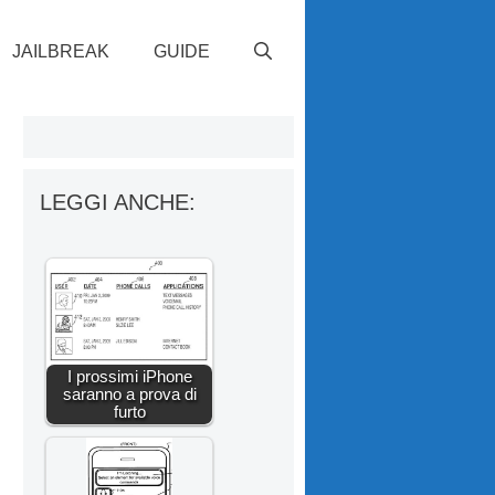
JAILBREAK
GUIDE
LEGGI ANCHE:
I prossimi iPhone
saranno a prova di
furto