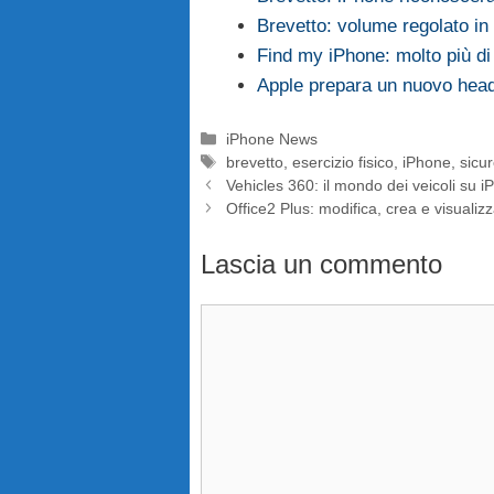
Brevetto: volume regolato in 
Find my iPhone: molto più di
Apple prepara un nuovo head
Categorie
iPhone News
Tag
brevetto
,
esercizio fisico
,
iPhone
,
sicu
Vehicles 360: il mondo dei veicoli su 
Office2 Plus: modifica, crea e visualizza
Lascia un commento
Commento