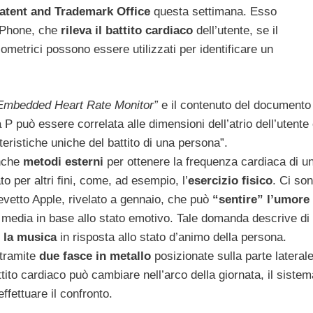
atent and Trademark Office
questa settimana. Esso
’iPhone, che
rileva il battito cardiaco
dell’utente, se il
iometrici possono essere utilizzati per identificare un
Embedded Heart Rate Monitor”
e il contenuto del documento
 P può essere correlata alle dimensioni dell’atrio dell’utente
eristiche uniche del battito di una persona”.
anche
metodi esterni
per ottenere la frequenza cardiaca di u
o per altri fini, come, ad esempio, l’
esercizio fisico
. Ci so
brevetto Apple, rivelato a gennaio, che può
“sentire” l’umore
i media in base allo stato emotivo. Tale domanda descrive di
e la musica
in risposta allo stato d’animo della persona.
 tramite
due fasce in metallo
posizionate sulla parte lateral
tito cardiaco può cambiare nell’arco della giornata, il sistem
effettuare il confronto.