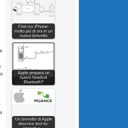
Find my iPhone:
molto più di ora in un
nuovo brevetto
 e
n
Apple prepara un
no
nuovo headset
Bluetooth?
e
a
Un brevetto di Apple
descrive text-to-