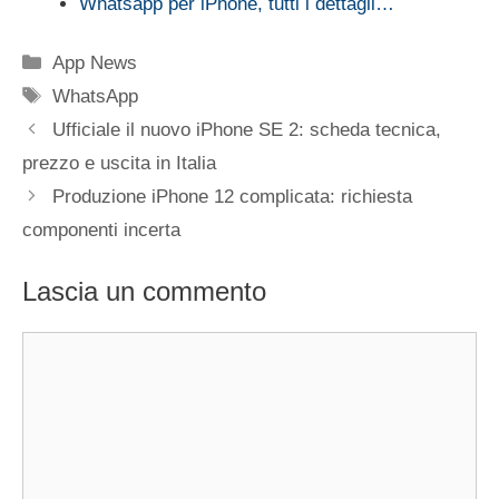
Whatsapp per iPhone, tutti i dettagli…
Categorie
App News
Tag
WhatsApp
Ufficiale il nuovo iPhone SE 2: scheda tecnica,
prezzo e uscita in Italia
Produzione iPhone 12 complicata: richiesta
componenti incerta
Lascia un commento
Commento