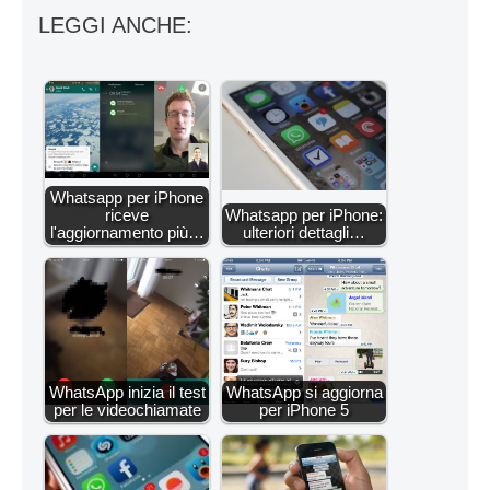
LEGGI ANCHE:
Whatsapp per iPhone
riceve
Whatsapp per iPhone:
l'aggiornamento più…
ulteriori dettagli…
WhatsApp inizia il test
WhatsApp si aggiorna
per le videochiamate
per iPhone 5