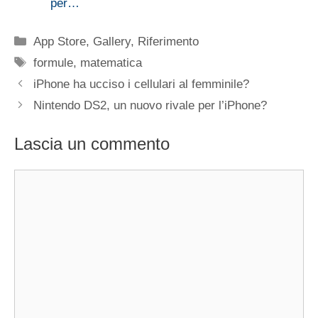
per…
Categorie
App Store
,
Gallery
,
Riferimento
Tag
formule
,
matematica
iPhone ha ucciso i cellulari al femminile?
Nintendo DS2, un nuovo rivale per l’iPhone?
Lascia un commento
Commento