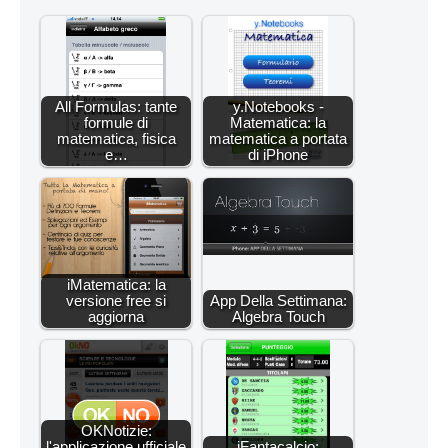
All Formulas: tante
y.Notebooks -
formule di
Matematica: la
matematica, fisica
matematica a portata
e…
di iPhone
iMatematica: la
versione free si
App Della Settimana:
aggiorna
Algebra Touch
OKNotizie:
l'applicazione ufficiale
iFantacalcio: