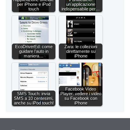
per iPhone e iPod
un'applicazione
touch
indispensabile per…
EcoDriverEd: come
Zara: le collezioni
guidare l'auto in
direttamente su
maniera…
iPhone
Facebook Video
SMS Touch: invia
Player: vedere i video
SMS a 10 centesimi,
su Facebook con
anche su iPod touch!
iPhone