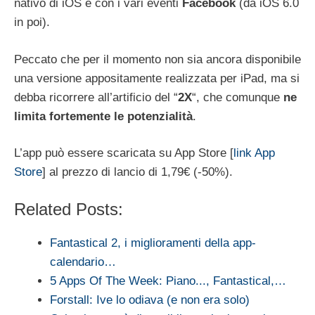
nativo di iOS e con i vari eventi
Facebook
(da iOS 6.0
in poi).
Peccato che per il momento non sia ancora disponibile
una versione appositamente realizzata per iPad, ma si
debba ricorrere all’artificio del “
2X
“, che comunque
ne
limita fortemente le potenzialità
.
L’app può essere scaricata su App Store [
link App
Store
] al prezzo di lancio di 1,79€ (-50%).
Related Posts:
Fantastical 2, i miglioramenti della app-
calendario…
5 Apps Of The Week: Piano..., Fantastical,…
Forstall: Ive lo odiava (e non era solo)