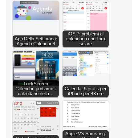
iOS 7: problemi al
App Della Settimana:
calendario con l'ora
Agenda Calendar 4
solare
LockScreen
Calendar, portiamo il
Calendar 5 gratis per
calendario nella…
iPhone per 48 ore
Apple VS Samsung: