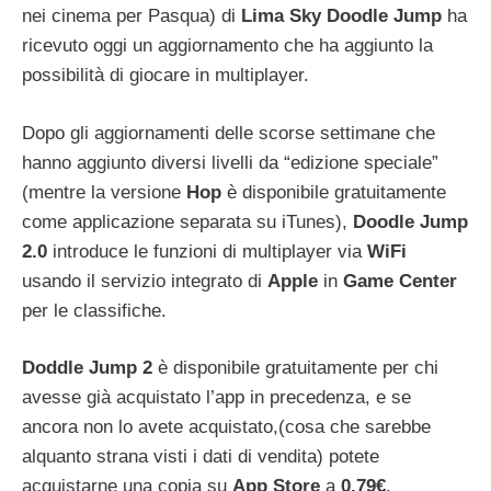
nei cinema per Pasqua) di
Lima
Sky
Doodle Jump
ha
ricevuto oggi un aggiornamento che ha aggiunto la
possibilità di giocare in multiplayer.
Dopo gli aggiornamenti delle scorse settimane che
hanno
aggiunto diversi livelli da “edizione speciale”
(mentre la versione
Hop
è disponibile gratuitamente
come applicazione separata su iTunes),
Doodle
Jump
2.0
introduce le funzioni di multiplayer via
WiFi
usando il servizio integrato di
Apple
in
Game
Center
per le classifiche.
Doddle
Jump
2
è disponibile gratuitamente per chi
avesse già acquistato l’app in precedenza, e se
ancora non lo avete acquistato,(cosa che sarebbe
alquanto strana visti i dati di vendita) potete
acquistarne una copia su
App
Store
a
0,79€
.