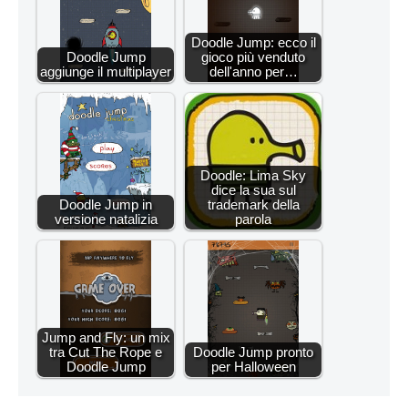
Doodle Jump: ecco il
Doodle Jump
gioco più venduto
aggiunge il multiplayer
dell'anno per…
Doodle: Lima Sky
dice la sua sul
Doodle Jump in
trademark della
versione natalizia
parola
Jump and Fly: un mix
tra Cut The Rope e
Doodle Jump pronto
Doodle Jump
per Halloween