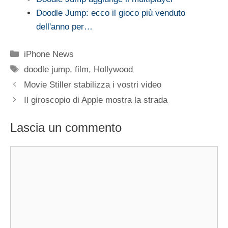
Doodle Jump: ecco il gioco più venduto
dell'anno per…
Categorie
iPhone News
Tag
doodle jump
,
film
,
Hollywood
Movie Stiller stabilizza i vostri video
Il giroscopio di Apple mostra la strada
Lascia un commento
Commento