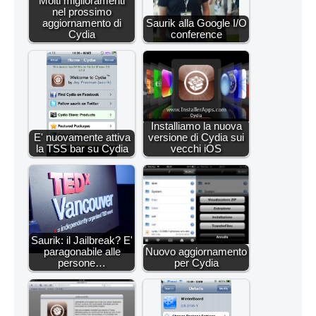
Molti miglioramenti
nel prossimo
aggiornamento di
Saurik alla Google I/O
Cydia
conference
Installiamo la nuova
E' nuovamente attiva
versione di Cydia sui
la TSS bar su Cydia
vecchi iOS
Saurik: il Jailbreak? E'
paragonabile alle
Nuovo aggiornamento
persone…
per Cydia