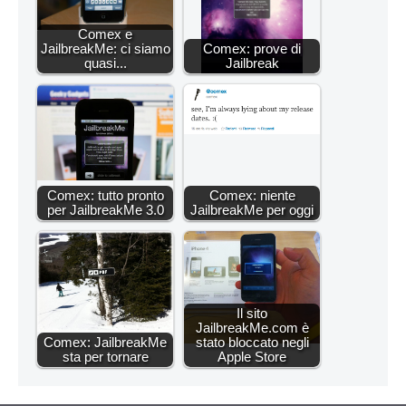
Comex e
JailbreakMe: ci siamo
Comex: prove di
quasi...
Jailbreak
Comex: tutto pronto
Comex: niente
per JailbreakMe 3.0
JailbreakMe per oggi
Il sito
JailbreakMe.com è
Comex: JailbreakMe
stato bloccato negli
sta per tornare
Apple Store