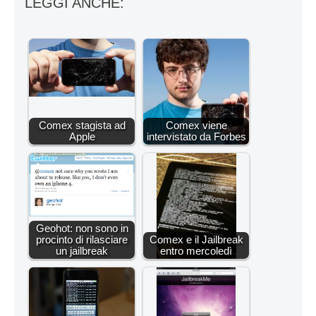
LEGGI ANCHE:
Comex stagista ad
Comex viene
Apple
intervistato da Forbes
Geohot: non sono in
procinto di rilasciare
Comex e il Jailbreak
un jailbreak
entro mercoledì