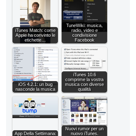
TuneWiki: musica,
iTunes Match: come
radio, video e
Apple ha convinto le
condivisione
etichette…
Facebook
iTunes 10.6
comprime la vostra
iOS 4.2.1: un bug
musica con diverse
nasconde la musica
qualità
Nuovi rumor per un
App Della Settimana:
nuovo iTunes.