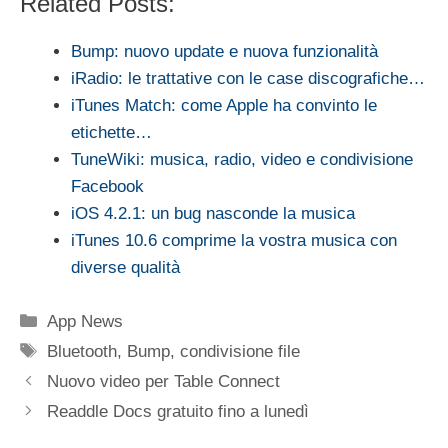
Related Posts:
Bump: nuovo update e nuova funzionalità
iRadio: le trattative con le case discografiche…
iTunes Match: come Apple ha convinto le
etichette…
TuneWiki: musica, radio, video e condivisione
Facebook
iOS 4.2.1: un bug nasconde la musica
iTunes 10.6 comprime la vostra musica con
diverse qualità
Categorie
App News
Tag
Bluetooth
,
Bump
,
condivisione file
Nuovo video per Table Connect
Readdle Docs gratuito fino a lunedì