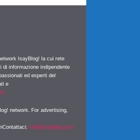
network IsayBlog! la cui rete
ci di informazione indipendente
passionati ed esperti del
ti e
om
log! network. For advertising,
mContattaci
:
info@isayblog.com