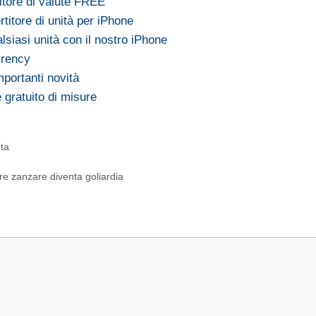
itore di valute FREE
itore di unità per iPhone
siasi unità con il nostro iPhone
rrency
portanti novità
 gratuito di misure
uta
e zanzare diventa goliardia