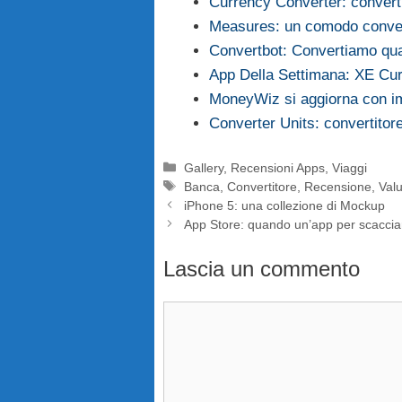
Currency Converter: convert
Measures: un comodo convert
Convertbot: Convertiamo qual
App Della Settimana: XE Cu
MoneyWiz si aggiorna con im
Converter Units: convertitore
Categorie
Gallery
,
Recensioni Apps
,
Viaggi
Tag
Banca
,
Convertitore
,
Recensione
,
Val
iPhone 5: una collezione di Mockup
App Store: quando un’app per scacciar
Lascia un commento
Commento