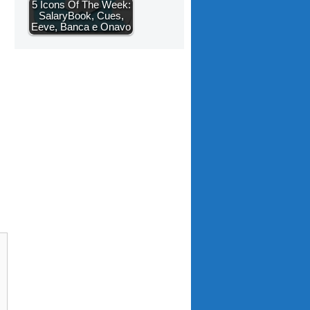
5 Icons Of The Week:
SalaryBook, Cues,
Eeve, Banca e Onavo