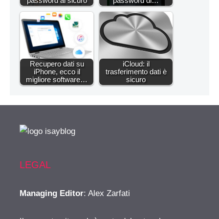
password al sicuro
password di…
Recupero dati su
iCloud: il
iPhone, ecco il
trasferimento dati è
migliore software…
sicuro
LEGAL
Managing Editor
: Alex Zarfati