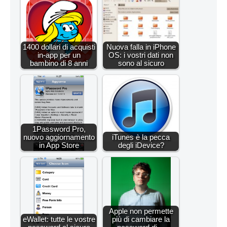
1400 dollari di acquisti
Nuova falla in iPhone
in-app per un
OS: i vostri dati non
bambino di 8 anni
sono al sicuro
1Password Pro,
nuovo aggiornamento
iTunes è la pecca
in App Store
degli iDevice?
Apple non permette
eWallet: tutte le vostre
più di cambiare la