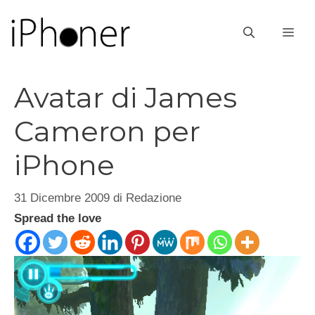
Vai
al
ME
contenuto
Avatar di James
Cameron per
iPhone
31 Dicembre 2009
di
Redazione
Spread the love