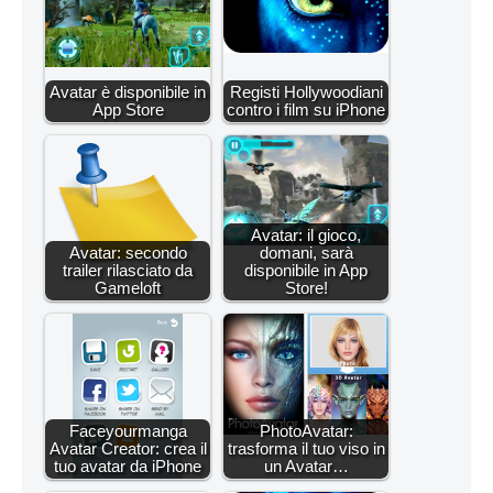
Avatar è disponibile in
Registi Hollywoodiani
App Store
contro i film su iPhone
Avatar: il gioco,
Avatar: secondo
domani, sarà
trailer rilasciato da
disponibile in App
Gameloft
Store!
Faceyourmanga
PhotoAvatar:
Avatar Creator: crea il
trasforma il tuo viso in
tuo avatar da iPhone
un Avatar…