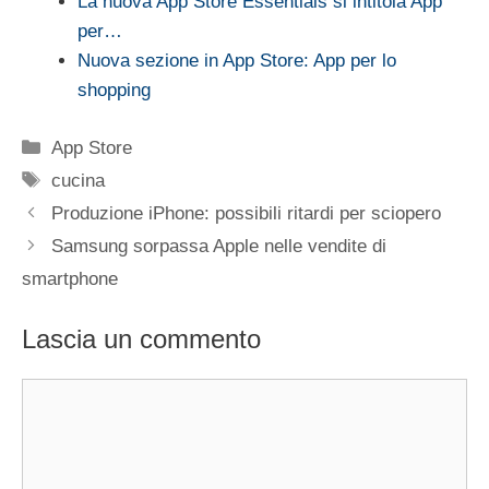
La nuova App Store Essentials si intitola App
per…
Nuova sezione in App Store: App per lo
shopping
Categorie
App Store
Tag
cucina
Produzione iPhone: possibili ritardi per sciopero
Samsung sorpassa Apple nelle vendite di
smartphone
Lascia un commento
Commento