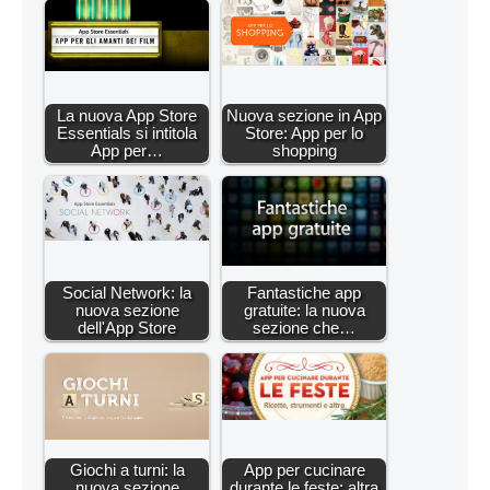
La nuova App Store
Nuova sezione in App
Essentials si intitola
Store: App per lo
App per…
shopping
Social Network: la
Fantastiche app
nuova sezione
gratuite: la nuova
dell'App Store
sezione che…
Giochi a turni: la
App per cucinare
nuova sezione
durante le feste: altra