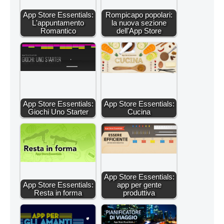
App Store Essentials:
Rompicapo popolari:
L'appuntamento
la nuova sezione
Romantico
dell'App Store
App Store Essentials:
App Store Essentials:
Giochi Uno Starter
Cucina
App Store Essentials:
App Store Essentials:
app per gente
Resta in forma
produttiva